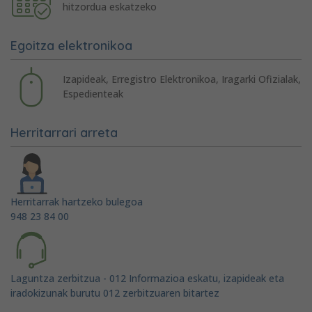
hitzordua eskatzeko
Egoitza elektronikoa
Izapideak, Erregistro Elektronikoa, Iragarki Ofizialak,
Espedienteak
Herritarrari arreta
Herritarrak hartzeko bulegoa
948 23 84 00
Laguntza zerbitzua - 012 Informazioa eskatu, izapideak eta
iradokizunak burutu 012 zerbitzuaren bitartez