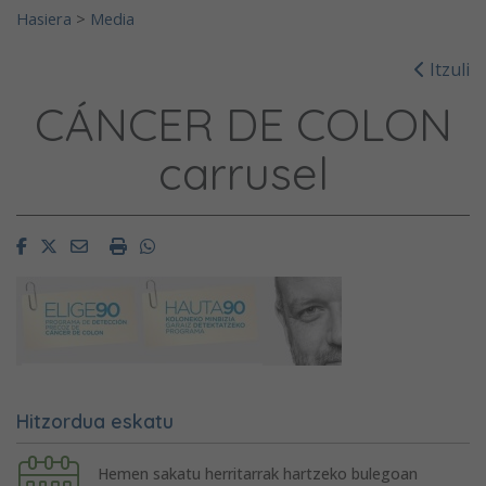
Hasiera
>
Media
Itzuli
CÁNCER DE COLON
carrusel
Facebook
Twitter
Email
Imprimir
Whatsapp
Hitzordua eskatu
Hemen sakatu herritarrak hartzeko bulegoan