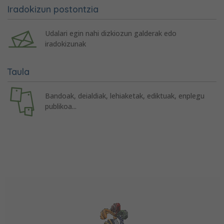
Iradokizun postontzia
Udalari egin nahi dizkiozun galderak edo
iradokizunak
Taula
Bandoak, deialdiak, lehiaketak, ediktuak, enplegu
publikoa...