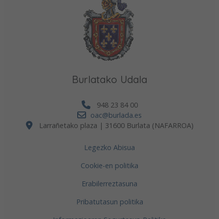
Burlatako Udala
948 23 84 00
oac@burlada.es
Larrañetako plaza | 31600 Burlata (NAFARROA)
Legezko Abisua
Cookie-en politika
Erabilerreztasuna
Pribatutasun politika