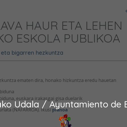
LAVA HAUR ETA LEHEN
O ESKOLA PUBLIKOA
 eta bigarren hezkuntza
zkuntza ematen dira, honako hizkuntza eredu hauetan
ebiduna
biduna, euskara irakasgai gisa duelarik
ako Udala / Ayuntamiento de 
urlata (NAFARROA). Ikusi
planoa