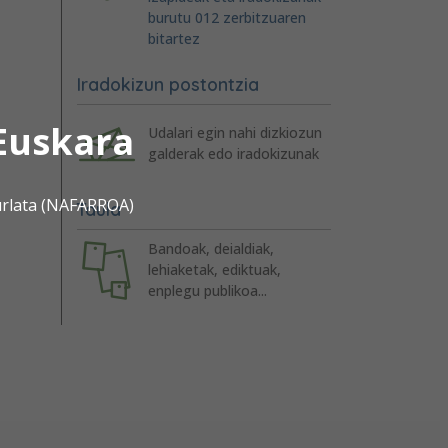
burutu 012 zerbitzuaren
bitartez
Iradokizun postontzia
Euskara
Udalari egin nahi dizkiozun
galderak edo iradokizunak
urlata (NAFARROA)
Taula
Bandoak, deialdiak,
lehiaketak, ediktuak,
enplegu publikoa...