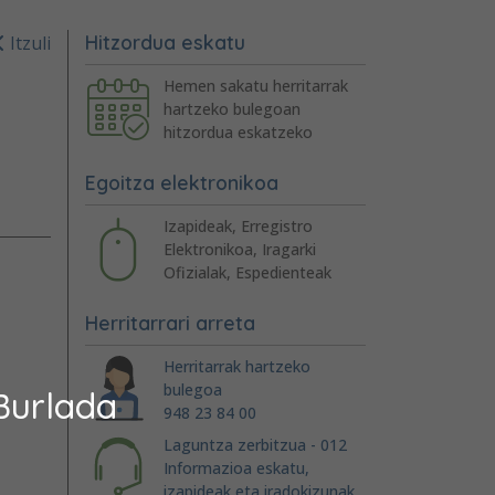
Hitzordua eskatu
Itzuli
Hemen sakatu herritarrak
hartzeko bulegoan
hitzordua eskatzeko
Egoitza elektronikoa
Izapideak, Erregistro
Elektronikoa, Iragarki
Ofizialak, Espedienteak
Herritarrari arreta
Herritarrak hartzeko
bulegoa
Burlada
948 23 84 00
Laguntza zerbitzua - 012
Informazioa eskatu,
izapideak eta iradokizunak