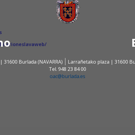
s
no
/hilarioneslavaweb/
s | 31600 Burlada (NAVARRA)
Larrañetako plaza | 31600 B
Tel. 948 23 84 00
oac@burlada.es