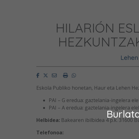
HILARIÓN ES
HEZKUNTZAK
Lehen
Facebook
Twitter
Email
Imprimir
Whatsapp
Eskola Publiko honetan, Haur eta Lehen He
PAI – G eredua: gaztelania-ingelera el
PAI – A eredua: gaztelania-ingelera ele
Burlat
Helbidea:
Bakearen ibilbidea 4 p.k. 31600 B
Telefonoa: