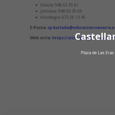
Eskola: 948 63 35 61
Jantokia: 948 63 35 69
Kiroldegia: 673 26 13 45
E-Posta:
cp.burlada@educacion.navarra.e
Castella
Web orria:
https://sites.google.com/site
Plaza de Las Era