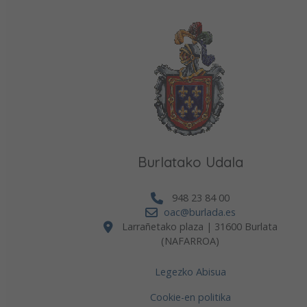
Burlatako Udala
948 23 84 00
oac@burlada.es
Larrañetako plaza | 31600 Burlata
(NAFARROA)
Legezko Abisua
Cookie-en politika