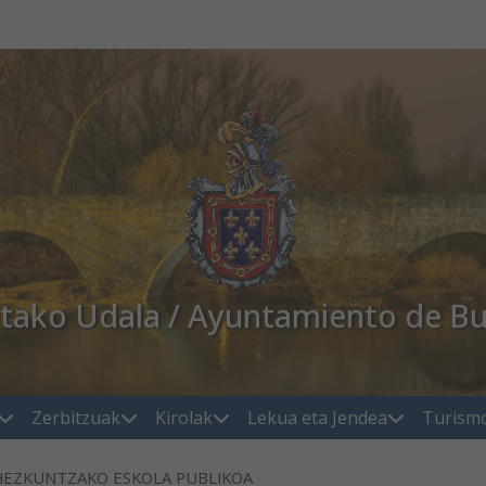
atako Udala / Ayuntamiento de Bu
Zerbitzuak
Kirolak
Lekua eta Jendea
Turism
 HEZKUNTZAKO ESKOLA PUBLIKOA