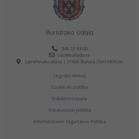
Burlatako Udala
948 23 84 00
oac@burlada.es
Larrañetako plaza | 31600 Burlata (NAFARROA)
Legezko Abisua
Cookie-en politika
Erabilerreztasuna
Pribatutasun politika
Informazioaren Segurtasun-Politika