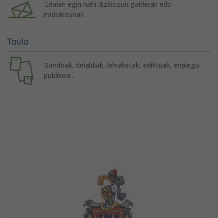
Udalari egin nahi dizkiozun galderak edo
iradokizunak
Taula
Bandoak, deialdiak, lehiaketak, ediktuak, enplegu
publikoa...