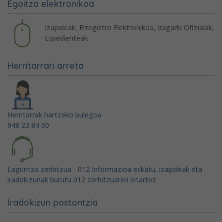
Egoitza elektronikoa
Izapideak, Erregistro Elektronikoa, Iragarki Ofizialak,
Espedienteak
Herritarrari arreta
Herritarrak hartzeko bulegoa
948 23 84 00
Laguntza zerbitzua - 012 Informazioa eskatu, izapideak eta
iradokizunak burutu 012 zerbitzuaren bitartez
Iradokizun postontzia