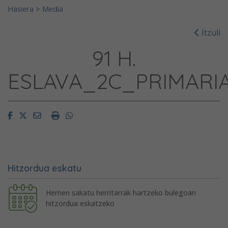
Hasiera
>
Media
Itzuli
91 H.
ESLAVA_2C_PRIMARI
Facebook
Twitter
Email
Imprimir
Whatsapp
Hitzordua eskatu
Hemen sakatu herritarrak hartzeko bulegoan
hitzordua eskatzeko