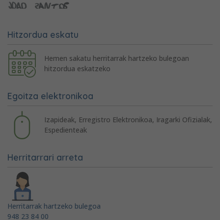
Hitzordua eskatu
Hemen sakatu herritarrak hartzeko bulegoan
hitzordua eskatzeko
Egoitza elektronikoa
Izapideak, Erregistro Elektronikoa, Iragarki Ofizialak,
Espedienteak
Herritarrari arreta
Herritarrak hartzeko bulegoa
948 23 84 00