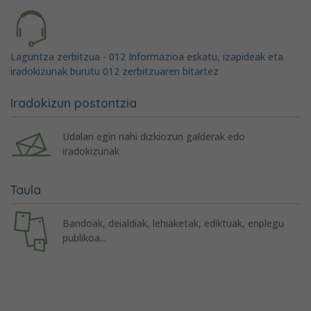
Laguntza zerbitzua - 012 Informazioa eskatu, izapideak eta
iradokizunak burutu 012 zerbitzuaren bitartez
Iradokizun postontzia
Udalari egin nahi dizkiozun galderak edo
iradokizunak
Taula
Bandoak, deialdiak, lehiaketak, ediktuak, enplegu
publikoa...