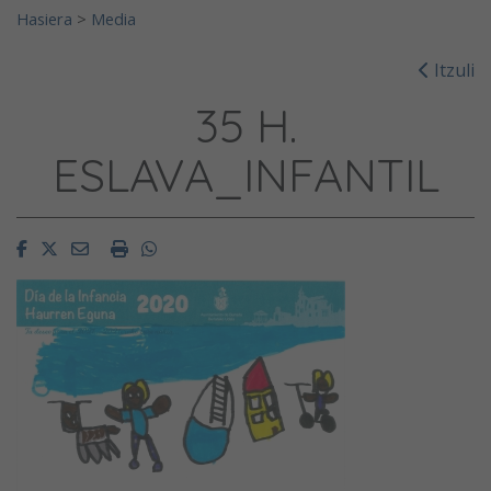
Hasiera
>
Media
Itzuli
35 H.
ESLAVA_INFANTIL
Facebook
Twitter
Email
Imprimir
Whatsapp