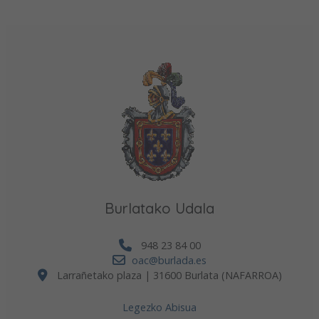
Burlatako Udala
948 23 84 00
oac@burlada.es
Larrañetako plaza | 31600 Burlata (NAFARROA)
Legezko Abisua