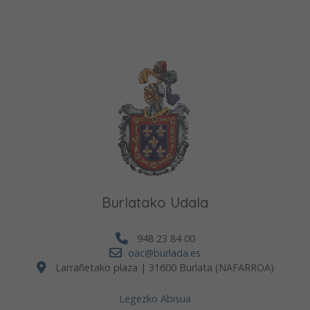
Burlatako Udala
948 23 84 00
oac@burlada.es
Larrañetako plaza | 31600 Burlata (NAFARROA)
Legezko Abisua