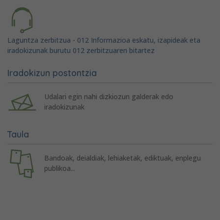
Laguntza zerbitzua - 012 Informazioa eskatu, izapideak eta
iradokizunak burutu 012 zerbitzuaren bitartez
Iradokizun postontzia
Udalari egin nahi dizkiozun galderak edo
iradokizunak
Taula
Bandoak, deialdiak, lehiaketak, ediktuak, enplegu
publikoa...