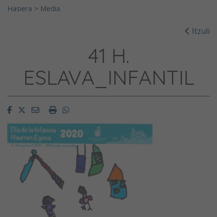
Hasiera
>
Media
Itzuli
41 H.
ESLAVA_INFANTIL
Facebook
Twitter
Email
Imprimir
Whatsapp