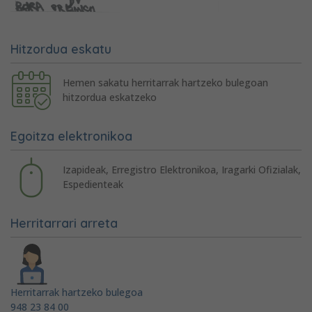
Hitzordua eskatu
Hemen sakatu herritarrak hartzeko bulegoan
hitzordua eskatzeko
Egoitza elektronikoa
Izapideak, Erregistro Elektronikoa, Iragarki Ofizialak,
Espedienteak
Herritarrari arreta
Herritarrak hartzeko bulegoa
948 23 84 00