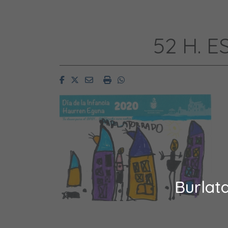
52 H. 
Facebook
Twitter
Email
Imprimir
Whatsapp
Burlat