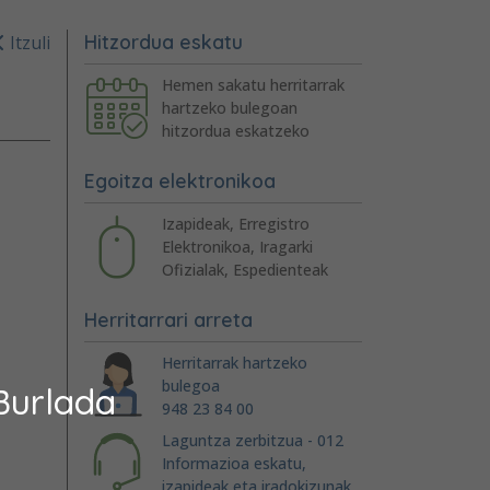
Hitzordua eskatu
Itzuli
Hemen sakatu herritarrak
hartzeko bulegoan
hitzordua eskatzeko
Egoitza elektronikoa
Izapideak, Erregistro
Elektronikoa, Iragarki
Ofizialak, Espedienteak
Herritarrari arreta
Herritarrak hartzeko
bulegoa
Burlada
948 23 84 00
Laguntza zerbitzua - 012
Informazioa eskatu,
izapideak eta iradokizunak