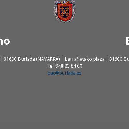
no
s | 31600 Burlada (NAVARRA)
Larrañetako plaza | 31600 B
Tel. 948 23 84 00
oac@burlada.es