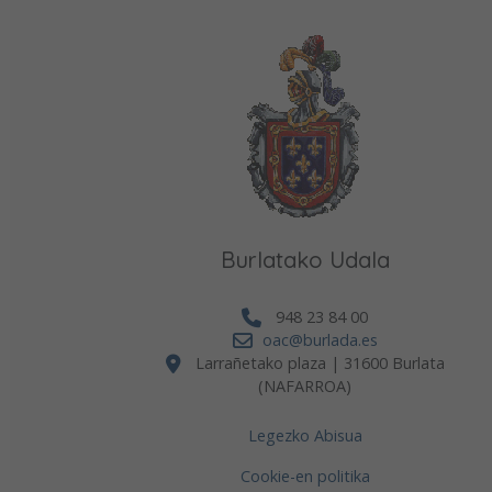
Burlatako Udala
948 23 84 00
oac@burlada.es
Larrañetako plaza | 31600 Burlata
(NAFARROA)
Legezko Abisua
Cookie-en politika