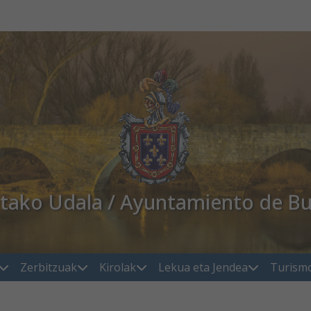
atako Udala / Ayuntamiento de Bu
Zerbitzuak
Kirolak
Lekua eta Jendea
Turism