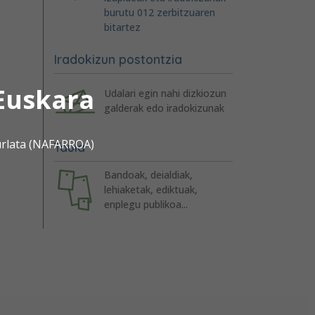
burutu 012 zerbitzuaren
bitartez
Iradokizun postontzia
Euskara
Udalari egin nahi dizkiozun
galderak edo iradokizunak
urlata (NAFARROA)
Taula
Bandoak, deialdiak,
lehiaketak, ediktuak,
enplegu publikoa...