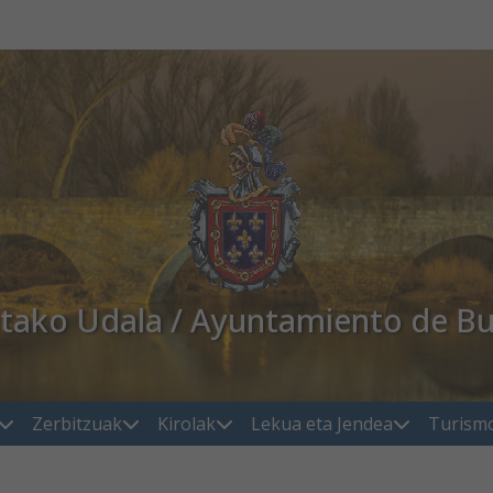
atako Udala / Ayuntamiento de Bu
Zerbitzuak
Kirolak
Lekua eta Jendea
Turism