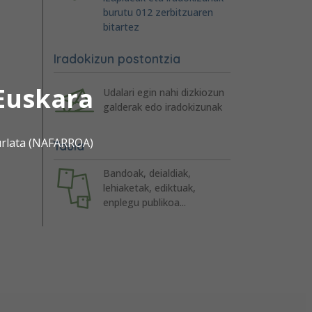
burutu 012 zerbitzuaren
bitartez
Iradokizun postontzia
Euskara
Udalari egin nahi dizkiozun
galderak edo iradokizunak
urlata (NAFARROA)
Taula
Bandoak, deialdiak,
lehiaketak, ediktuak,
enplegu publikoa...