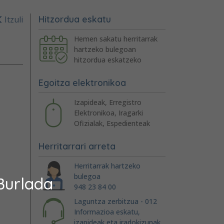
Hitzordua eskatu
Itzuli
Hemen sakatu herritarrak
hartzeko bulegoan
hitzordua eskatzeko
Egoitza elektronikoa
Izapideak, Erregistro
Elektronikoa, Iragarki
Ofizialak, Espedienteak
Herritarrari arreta
Herritarrak hartzeko
bulegoa
Burlada
948 23 84 00
Laguntza zerbitzua - 012
Informazioa eskatu,
izapideak eta iradokizunak