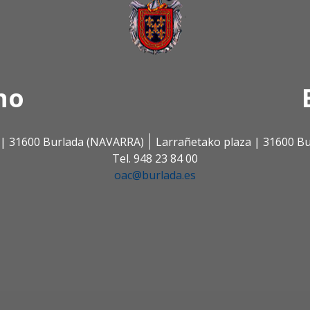
no
s | 31600 Burlada (NAVARRA)
Larrañetako plaza | 31600 B
Tel. 948 23 84 00
oac@burlada.es