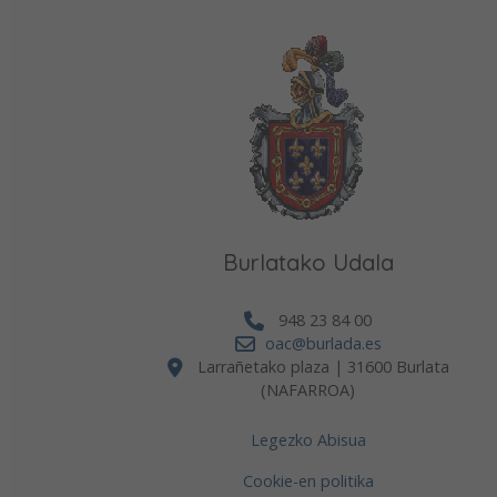
Burlatako Udala
948 23 84 00
oac@burlada.es
Larrañetako plaza | 31600 Burlata
(NAFARROA)
Legezko Abisua
Cookie-en politika