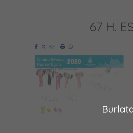
67 H. 
Facebook
Twitter
Email
Imprimir
Whatsapp
Burlat