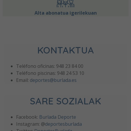
Alta abonatua igerilekuan
KONTAKTUA
Teléfono oficinas: 948 23 84 00
Teléfono piscinas: 948 24 53 10
Email:
deportes@burlada.es
SARE SOZIALAK
Facebook:
Burlada Deporte
Instagram: @
deportesburlada
Twitter:
DeportesBurlada