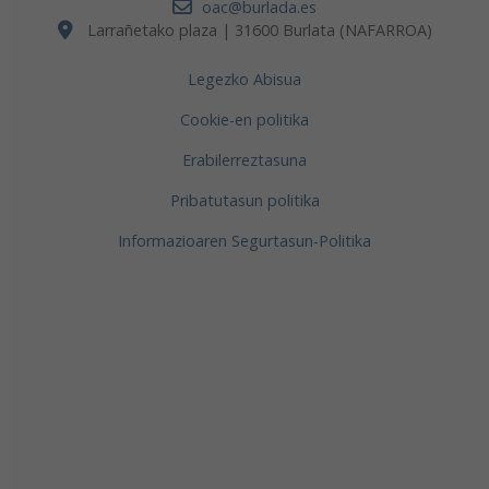
oac@burlada.es
Larrañetako plaza | 31600 Burlata (NAFARROA)
Legezko Abisua
Cookie-en politika
Erabilerreztasuna
Pribatutasun politika
Informazioaren Segurtasun-Politika