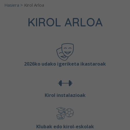
Hasiera
>
Kirol Arloa
KIROL ARLOA
2026ko udako igeriketa ikastaroak
Kirol instalazioak
Klubak edo kirol-eskolak