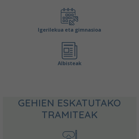
Igerilekua eta gimnasioa
Albisteak
GEHIEN ESKATUTAKO
TRAMITEAK