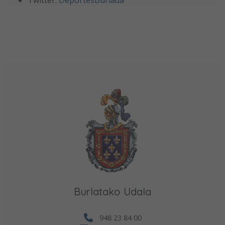
Burlatako Udala
948 23 84 00