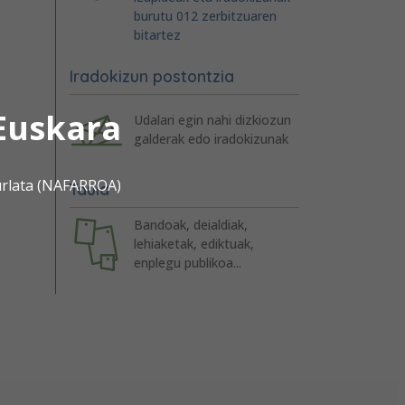
burutu 012 zerbitzuaren
bitartez
Iradokizun postontzia
Euskara
Udalari egin nahi dizkiozun
galderak edo iradokizunak
urlata (NAFARROA)
Taula
Bandoak, deialdiak,
lehiaketak, ediktuak,
enplegu publikoa...