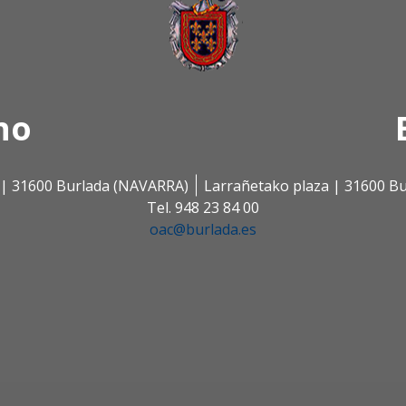
no
s | 31600 Burlada (NAVARRA)
Larrañetako plaza | 31600 B
Tel. 948 23 84 00
oac@burlada.es