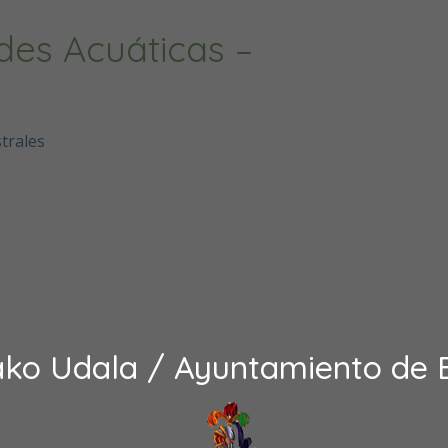
des Acuáticas –
trales
ako Udala / Ayuntamiento de 