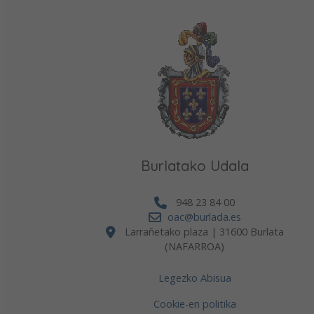
Burlatako Udala
948 23 84 00
oac@burlada.es
Larrañetako plaza | 31600 Burlata
(NAFARROA)
Legezko Abisua
Cookie-en politika