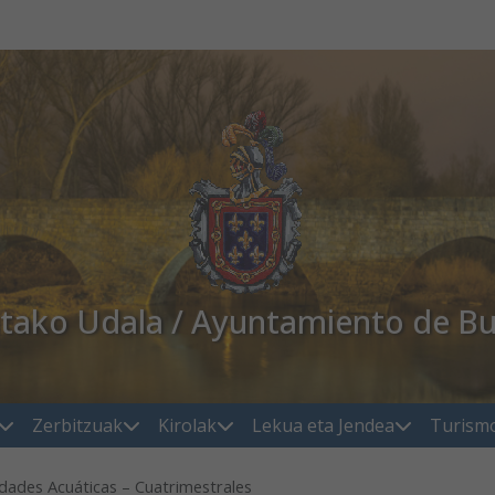
atako Udala / Ayuntamiento de Bu
Zerbitzuak
Kirolak
Lekua eta Jendea
Turism
idades Acuáticas – Cuatrimestrales