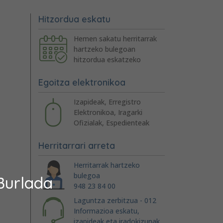
Hitzordua eskatu
Hemen sakatu herritarrak
hartzeko bulegoan
hitzordua eskatzeko
Egoitza elektronikoa
Izapideak, Erregistro
Elektronikoa, Iragarki
Ofizialak, Espedienteak
Herritarrari arreta
Herritarrak hartzeko
bulegoa
Burlada
948 23 84 00
Laguntza zerbitzua - 012
Informazioa eskatu,
izapideak eta iradokizunak