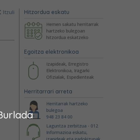
Hitzordua eskatu
Itzuli
Hemen sakatu herritarrak
hartzeko bulegoan
hitzordua eskatzeko
Egoitza elektronikoa
Izapideak, Erregistro
Elektronikoa, Iragarki
Ofizialak, Espedienteak
Herritarrari arreta
Herritarrak hartzeko
bulegoa
Burlada
948 23 84 00
Laguntza zerbitzua - 012
Informazioa eskatu,
izapideak eta iradokizunak