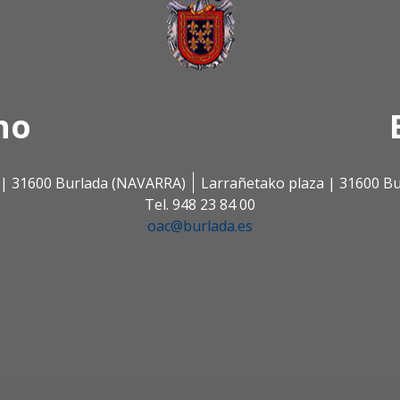
no
s | 31600 Burlada (NAVARRA)
Larrañetako plaza | 31600 B
Tel. 948 23 84 00
oac@burlada.es