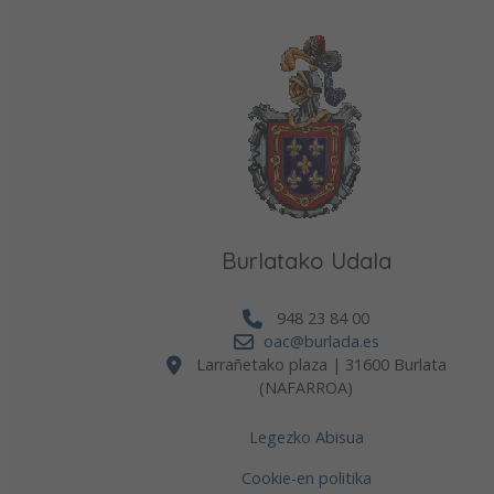
Burlatako Udala
948 23 84 00
oac@burlada.es
Larrañetako plaza | 31600 Burlata
(NAFARROA)
Legezko Abisua
Cookie-en politika