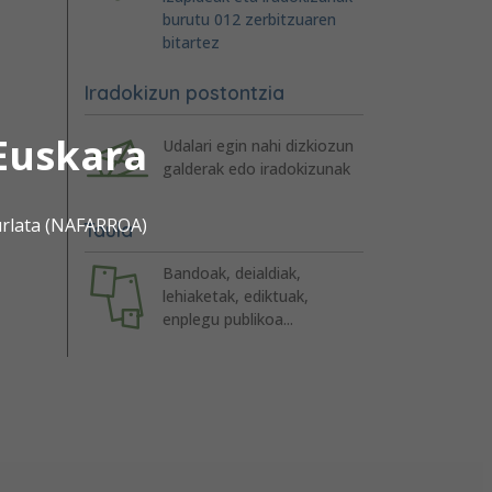
burutu 012 zerbitzuaren
bitartez
Iradokizun postontzia
Euskara
Udalari egin nahi dizkiozun
galderak edo iradokizunak
urlata (NAFARROA)
Taula
Bandoak, deialdiak,
lehiaketak, ediktuak,
enplegu publikoa...