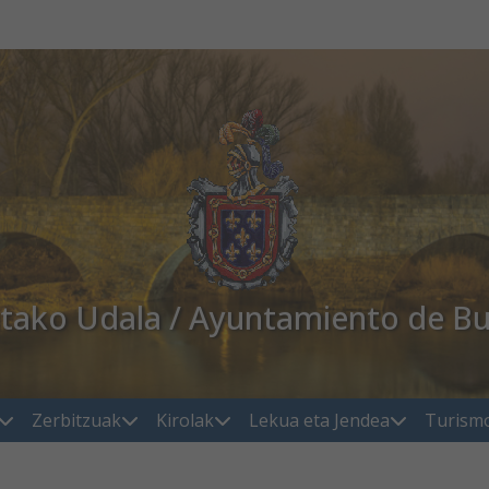
atako Udala / Ayuntamiento de Bu
Zerbitzuak
Kirolak
Lekua eta Jendea
Turism