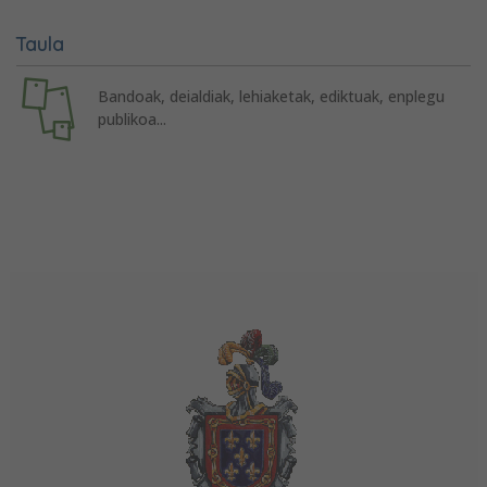
Taula
Bandoak, deialdiak, lehiaketak, ediktuak, enplegu
publikoa...