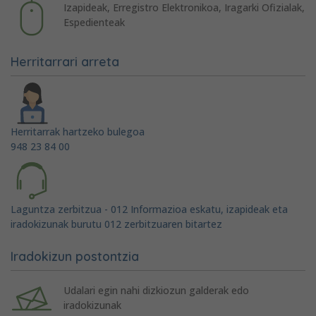
Izapideak, Erregistro Elektronikoa, Iragarki Ofizialak,
Espedienteak
Herritarrari arreta
Herritarrak hartzeko bulegoa
948 23 84 00
Laguntza zerbitzua - 012 Informazioa eskatu, izapideak eta
iradokizunak burutu 012 zerbitzuaren bitartez
Iradokizun postontzia
Udalari egin nahi dizkiozun galderak edo
iradokizunak