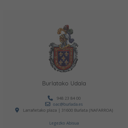
Burlatako Udala
948 23 84 00
oac@burlada.es
Larrañetako plaza | 31600 Burlata (NAFARROA)
Legezko Abisua