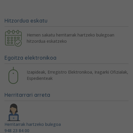
Hitzordua eskatu
Hemen sakatu herritarrak hartzeko bulegoan
hitzordua eskatzeko
Egoitza elektronikoa
Izapideak, Erregistro Elektronikoa, Iragarki Ofizialak,
Espedienteak
Herritarrari arreta
Herritarrak hartzeko bulegoa
948 23 84 00