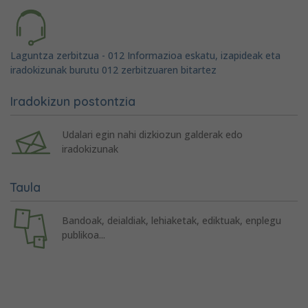
Laguntza zerbitzua - 012 Informazioa eskatu, izapideak eta
iradokizunak burutu 012 zerbitzuaren bitartez
Iradokizun postontzia
Udalari egin nahi dizkiozun galderak edo
iradokizunak
Taula
Bandoak, deialdiak, lehiaketak, ediktuak, enplegu
publikoa...