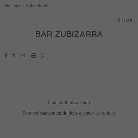
Hasiera
>
Kokalekuak
Itzuli
BAR ZUBIZARRA
Facebook
Twitter
Email
Imprimir
Whatsapp