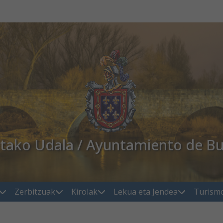
atako Udala / Ayuntamiento de Bu
Zerbitzuak
Kirolak
Lekua eta Jendea
Turism