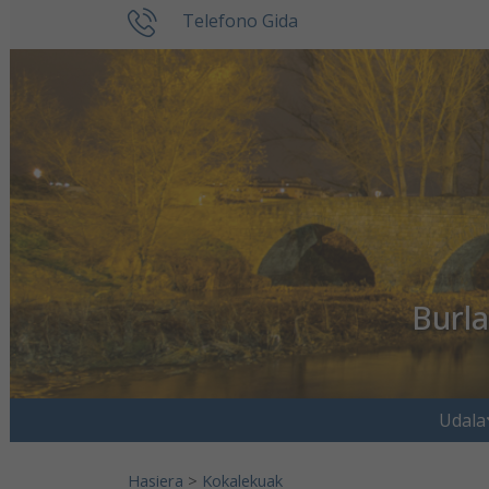
Ir al contenido
Telefono Gida
Burl
Search for:
Udala
Hasiera
>
Kokalekuak