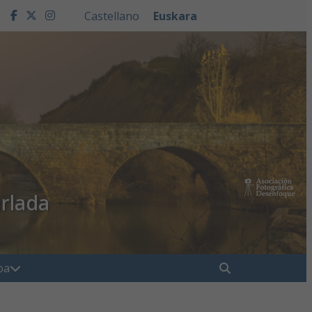
Castellano
Euskara
facebook
twitter
instagram
rlada
" . __( "Buscar", 
oa