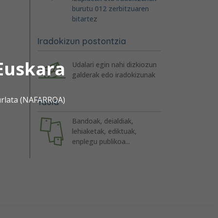
burutu 012 zerbitzuaren
bitartez
Iradokizun postontzia
Euskara
Udalari egin nahi dizkiozun
galderak edo iradokizunak
urlata (NAFARROA)
Taula
Bandoak, deialdiak,
lehiaketak, ediktuak,
enplegu publikoa...