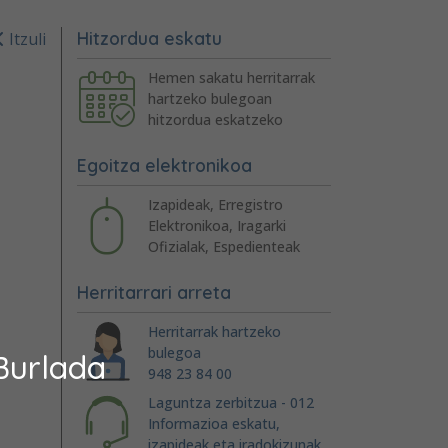
Hitzordua eskatu
Itzuli
Hemen sakatu herritarrak
hartzeko bulegoan
hitzordua eskatzeko
Egoitza elektronikoa
Izapideak, Erregistro
Elektronikoa, Iragarki
Ofizialak, Espedienteak
Herritarrari arreta
Herritarrak hartzeko
bulegoa
Burlada
948 23 84 00
Laguntza zerbitzua - 012
Informazioa eskatu,
izapideak eta iradokizunak