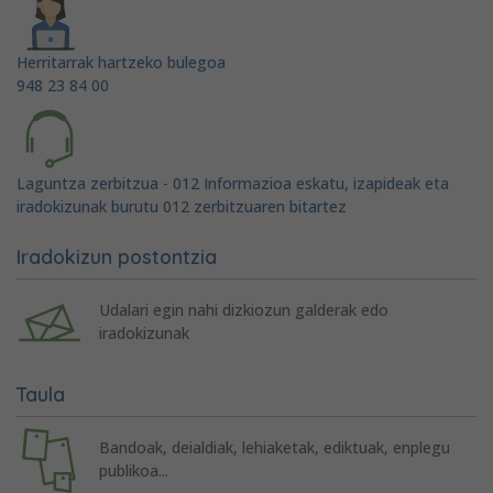
Herritarrak hartzeko bulegoa
948 23 84 00
Laguntza zerbitzua - 012 Informazioa eskatu, izapideak eta
iradokizunak burutu 012 zerbitzuaren bitartez
Iradokizun postontzia
Udalari egin nahi dizkiozun galderak edo
iradokizunak
Taula
Bandoak, deialdiak, lehiaketak, ediktuak, enplegu
publikoa...