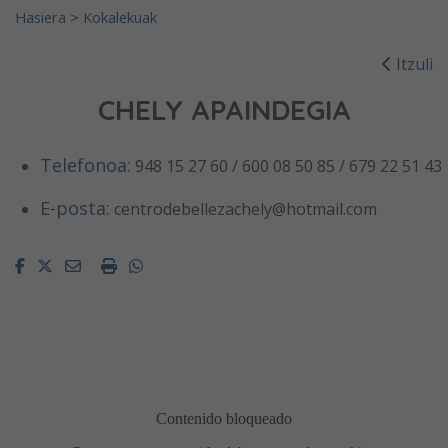
Hasiera
>
Kokalekuak
Itzuli
CHELY APAINDEGIA
Telefonoa:
948 15 27 60 / 600 08 50 85 / 679 22 51 43
E-posta:
centrodebellezachely@hotmail.com
Facebook
Twitter
Email
Imprimir
Whatsapp