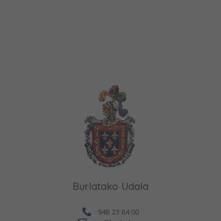
Burlatako Udala
948 23 84 00