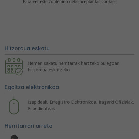
Hitzordua eskatu
Hemen sakatu herritarrak hartzeko bulegoan
hitzordua eskatzeko
Egoitza elektronikoa
Izapideak, Erregistro Elektronikoa, Iragarki Ofizialak,
Espedienteak
Herritarrari arreta