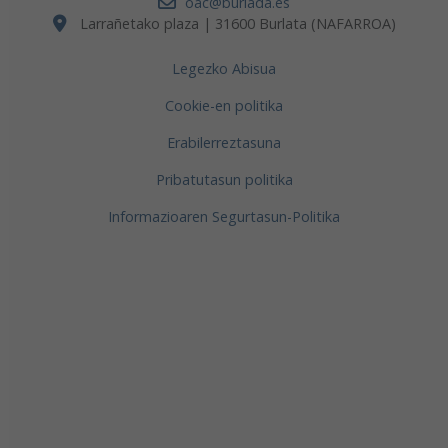
oac@burlada.es
Larrañetako plaza | 31600 Burlata (NAFARROA)
Legezko Abisua
Cookie-en politika
Erabilerreztasuna
Pribatutasun politika
Informazioaren Segurtasun-Politika