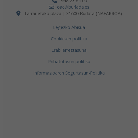
948 23 84 00
oac@burlada.es
Larrañetako plaza | 31600 Burlata (NAFARROA)
Legezko Abisua
Cookie-en politika
Erabilerreztasuna
Pribatutasun politika
Informazioaren Segurtasun-Politika