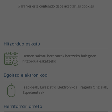
Hitzordua eskatu
Hemen sakatu herritarrak hartzeko bulegoan
hitzordua eskatzeko
Egoitza elektronikoa
Izapideak, Erregistro Elektronikoa, Iragarki Ofizialak,
Espedienteak
Herritarrari arreta