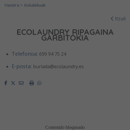
Hasiera
>
Kokalekuak
Itzuli
ECOLAUNDRY RIPAGAINA
GARBITOKIA
Telefonoa:
699 94 75 24
E-posta:
burlada@ecolaundry.es
Facebook
Twitter
Email
Imprimir
Whatsapp