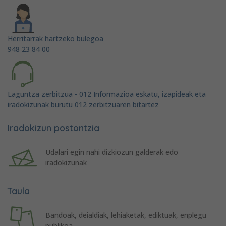
Herritarrak hartzeko bulegoa
948 23 84 00
Laguntza zerbitzua - 012 Informazioa eskatu, izapideak eta
iradokizunak burutu 012 zerbitzuaren bitartez
Iradokizun postontzia
Udalari egin nahi dizkiozun galderak edo
iradokizunak
Taula
Bandoak, deialdiak, lehiaketak, ediktuak, enplegu
publikoa...