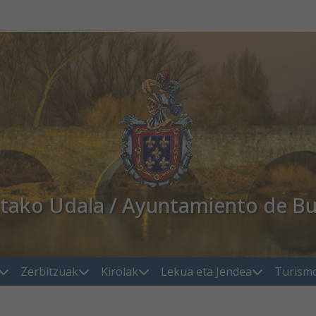
atako Udala / Ayuntamiento de Bu
Zerbitzuak
Kirolak
Lekua eta Jendea
Turism