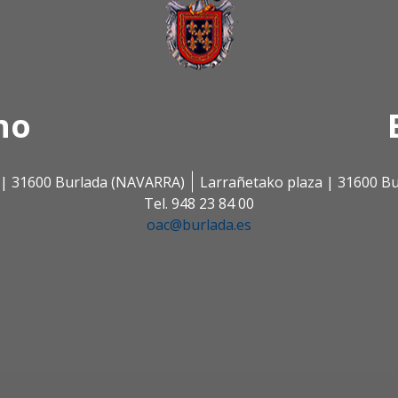
no
s | 31600 Burlada (NAVARRA)
Larrañetako plaza | 31600 B
Tel. 948 23 84 00
oac@burlada.es