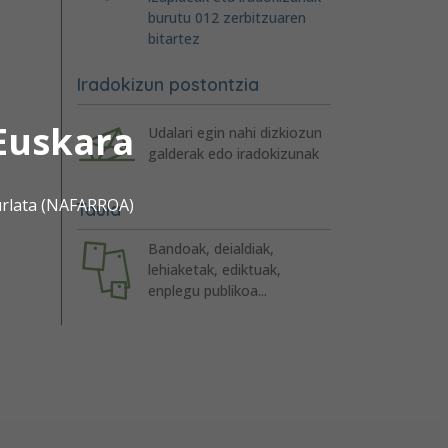
burutu 012 zerbitzuaren
bitartez
Iradokizun postontzia
Euskara
Udalari egin nahi dizkiozun
galderak edo iradokizunak
urlata (NAFARROA)
Taula
Bandoak, deialdiak,
lehiaketak, ediktuak,
enplegu publikoa...