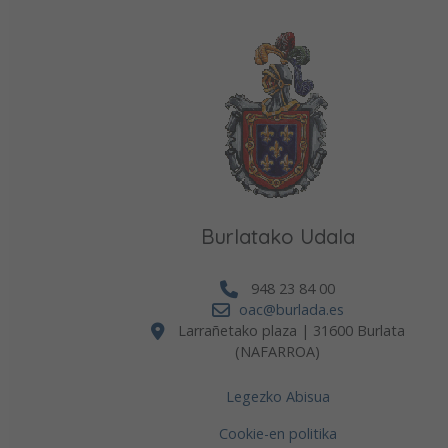
Burlatako Udala
948 23 84 00
oac@burlada.es
Larrañetako plaza | 31600 Burlata
(NAFARROA)
Legezko Abisua
Cookie-en politika