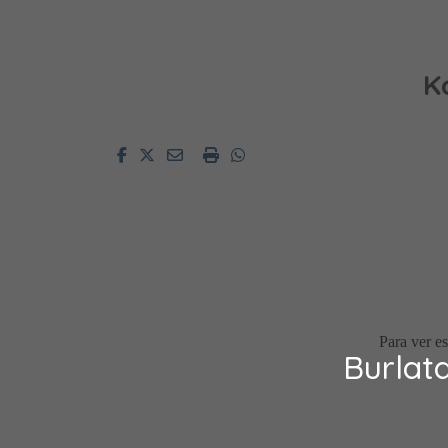
K
Facebook
Twitter
Email
Imprimir
Whatsapp
Burlat