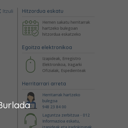
Hitzordua eskatu
Itzuli
Hemen sakatu herritarrak
hartzeko bulegoan
hitzordua eskatzeko
Egoitza elektronikoa
Izapideak, Erregistro
Elektronikoa, Iragarki
Ofizialak, Espedienteak
Herritarrari arreta
Herritarrak hartzeko
bulegoa
Burlada
948 23 84 00
Laguntza zerbitzua - 012
Informazioa eskatu,
izapideak eta iradokizunak