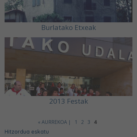
Burlatako Etxeak
2013 Festak
« AURREKOA |
1
2
3
4
Hitzordua eskatu