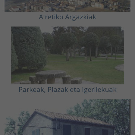
Airetiko Argazkiak
Parkeak, Plazak eta Igerilekuak