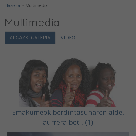
Hasiera
>
Multimedia
Multimedia
ARGAZKI GALERIA
VIDEO
Emakumeok berdintasunaren alde,
aurrera beti! (1)