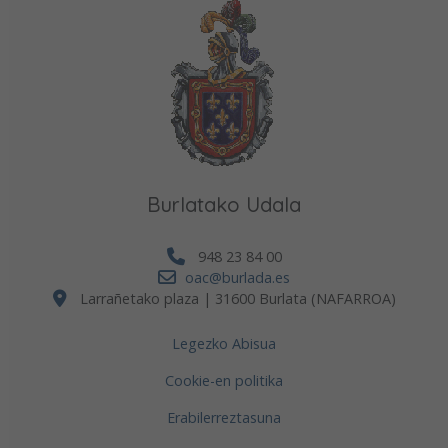
Burlatako Udala
948 23 84 00
oac@burlada.es
Larrañetako plaza | 31600 Burlata (NAFARROA)
Legezko Abisua
Cookie-en politika
Erabilerreztasuna