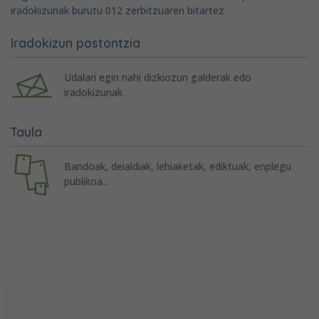
iradokizunak burutu 012 zerbitzuaren bitartez
Iradokizun postontzia
Udalari egin nahi dizkiozun galderak edo
iradokizunak
Taula
Bandoak, deialdiak, lehiaketak, ediktuak, enplegu
publikoa...