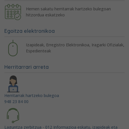
Hemen sakatu herritarrak hartzeko bulegoan
hitzordua eskatzeko
Egoitza elektronikoa
Izapideak, Erregistro Elektronikoa, Iragarki Ofizialak,
Espedienteak
Herritarrari arreta
Herritarrak hartzeko bulegoa
948 23 84 00
Laguntza zerbitzua - 012 Informazioa eskatu, izapideak eta