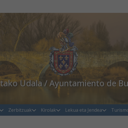
atako Udala / Ayuntamiento de Bu
Zerbitzuak
Kirolak
Lekua eta Jendea
Turism