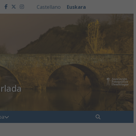
Castellano
Euskara
facebook
twitter
instagram
rlada
" . __( "Buscar", 
oa