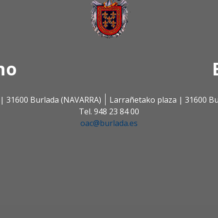
no
s | 31600 Burlada (NAVARRA)
Larrañetako plaza | 31600 B
Tel. 948 23 84 00
oac@burlada.es