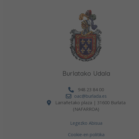
Burlatako Udala
948 23 84 00
oac@burlada.es
Larrañetako plaza | 31600 Burlata
(NAFARROA)
Legezko Abisua
Cookie-en politika