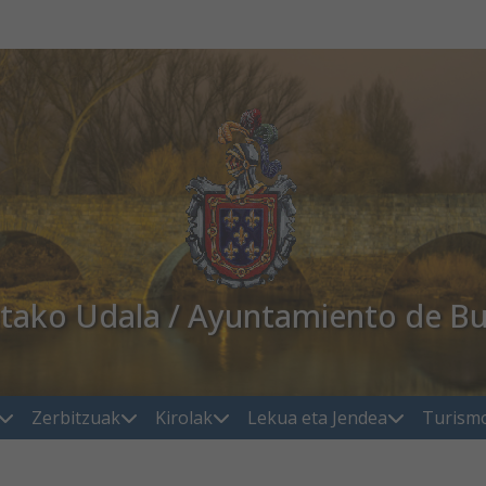
atako Udala / Ayuntamiento de Bu
Zerbitzuak
Kirolak
Lekua eta Jendea
Turism