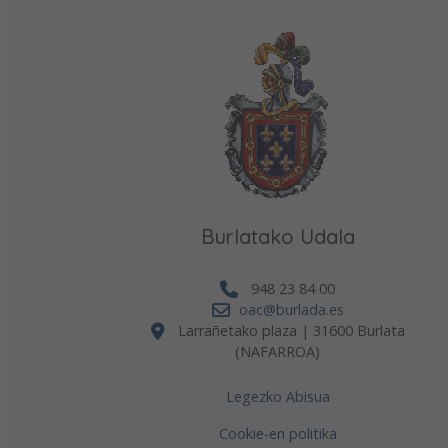
Burlatako Udala
948 23 84 00
oac@burlada.es
Larrañetako plaza | 31600 Burlata
(NAFARROA)
Legezko Abisua
Cookie-en politika