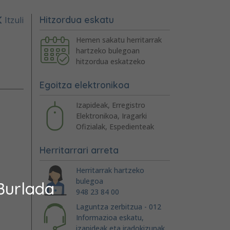
Hitzordua eskatu
Itzuli
Hemen sakatu herritarrak
hartzeko bulegoan
hitzordua eskatzeko
Egoitza elektronikoa
Izapideak, Erregistro
Elektronikoa, Iragarki
Ofizialak, Espedienteak
Herritarrari arreta
Herritarrak hartzeko
bulegoa
Burlada
948 23 84 00
Laguntza zerbitzua - 012
Informazioa eskatu,
izapideak eta iradokizunak