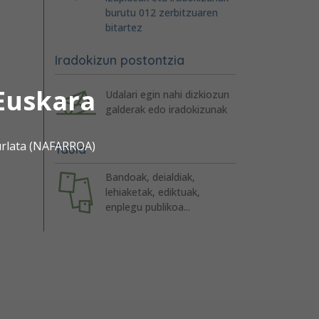
burutu 012 zerbitzuaren
bitartez
Iradokizun postontzia
Euskara
Udalari egin nahi dizkiozun
galderak edo iradokizunak
urlata (NAFARROA)
Taula
Bandoak, deialdiak,
lehiaketak, ediktuak,
enplegu publikoa...