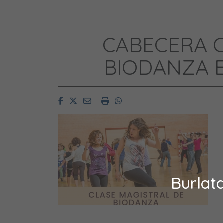
CABECERA C
BIODANZA 
Facebook
Twitter
Email
Imprimir
Whatsapp
Burlat