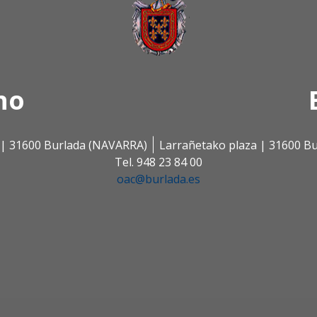
no
s | 31600 Burlada (NAVARRA)
Larrañetako plaza | 31600 B
Tel. 948 23 84 00
oac@burlada.es