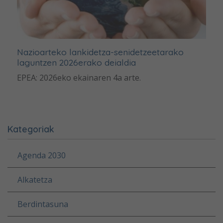
Nazioarteko lankidetza-senidetzeetarako
laguntzen 2026erako deialdia
EPEA: 2026eko ekainaren 4a arte.
Kategoriak
Agenda 2030
Alkatetza
Berdintasuna