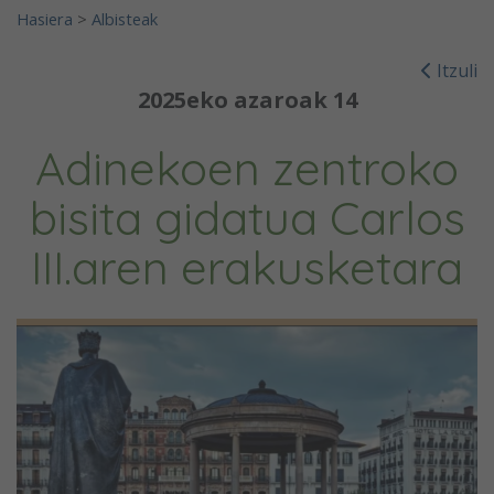
Hasiera
>
Albisteak
Itzuli
2025eko azaroak 14
Adinekoen zentroko
bisita gidatua Carlos
III.aren erakusketara