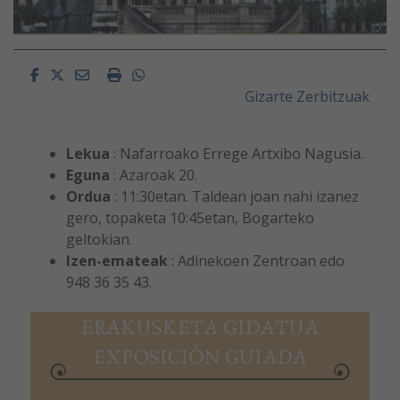
Facebook
Twitter
Email
Imprimir
Whatsapp
Gizarte Zerbitzuak
Lekua
: Nafarroako Errege Artxibo Nagusia.
Eguna
: Azaroak 20.
Ordua
: 11:30etan. Taldean joan nahi izanez
gero, topaketa 10:45etan, Bogarteko
geltokian.
Izen-emateak
: Adinekoen Zentroan edo
948 36 35 43.