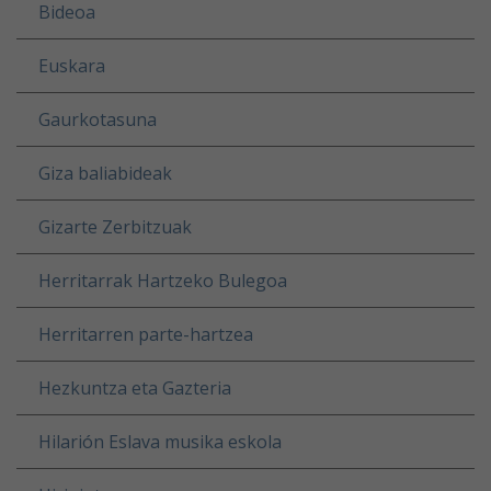
Bideoa
Euskara
Gaurkotasuna
Giza baliabideak
Gizarte Zerbitzuak
Herritarrak Hartzeko Bulegoa
Herritarren parte-hartzea
Hezkuntza eta Gazteria
Hilarión Eslava musika eskola