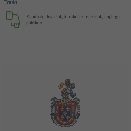
Taula
Bandoak, deialdiak, lehiaketak, ediktuak, enplegu
publikoa...