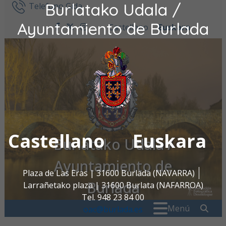
Burlatako Udala /
Ir al contenido
Telefono Gida
Ayuntamiento de Burlada
Castellano
Euskara
facebook
twitter
instagram
Castellano
Euskara
Burlatako Udala /
Ayuntamiento de
Plaza de Las Eras | 31600 Burlada (NAVARRA)
Burlada
Larrañetako plaza | 31600 Burlata (NAFARROA)
Tel. 948 23 84 00
Search for:
" . _
Menú
oac@burlada.es