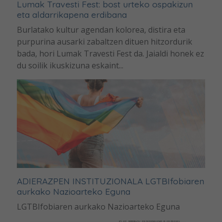
Lumak Travesti Fest: bost urteko ospakizun
eta aldarrikapena erdibana
Burlatako kultur agendan kolorea, distira eta
purpurina ausarki zabaltzen dituen hitzordurik
bada, hori Lumak Travesti Fest da. Jaialdi honek ez
du soilik ikuskizuna eskaint...
ADIERAZPEN INSTITUZIONALA LGTBIfobiaren
aurkako Nazioarteko Eguna
LGTBIfobiaren aurkako Nazioarteko Eguna