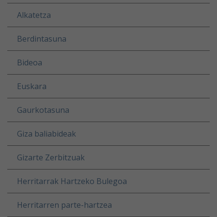
Alkatetza
Berdintasuna
Bideoa
Euskara
Gaurkotasuna
Giza baliabideak
Gizarte Zerbitzuak
Herritarrak Hartzeko Bulegoa
Herritarren parte-hartzea