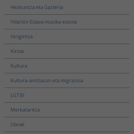
Hezkuntza eta Gazteria
Hilarión Eslava musika eskola
Hirigintza
Kirola
Kultura
Kultura-aniztasun eta migrazioa
LGTBI
Merkataritza
Obrak