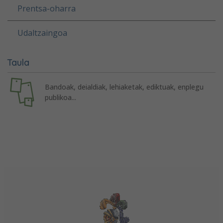
Prentsa-oharra
Udaltzaingoa
Taula
Bandoak, deialdiak, lehiaketak, ediktuak, enplegu
publikoa...