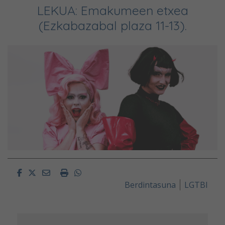
LEKUA: Emakumeen etxea
(Ezkabazabal plaza 11-13).
Facebook
Twitter
Email
Imprimir
Whatsapp
Berdintasuna
LGTBI