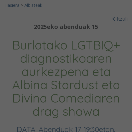
Hasiera
>
Albisteak
Itzuli
2025eko abenduak 15
Burlatako LGTBIQ+
diagnostikoaren
aurkezpena eta
Albina Stardust eta
Divina Comediaren
drag showa
DATA: Abenduak 17 19:30etan.