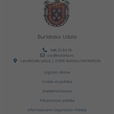
Burlatako Udala
948 23 84 00
oac@burlada.es
Larrañetako plaza | 31600 Burlata (NAFARROA)
Legezko Abisua
Cookie-en politika
Erabilerreztasuna
Pribatutasun politika
Informazioaren Segurtasun-Politika