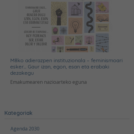
M8ko adierazpen instituzionala – feminismoari
esker… Gaur izan, egon, esan eta erabaki
dezakegu
Emakumearen nazioarteko eguna
Kategoriak
Agenda 2030