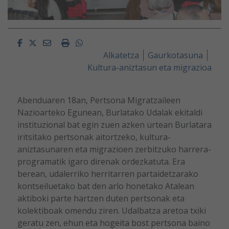
Facebook
Twitter
Email
Imprimir
Whatsapp
Alkatetza
Gaurkotasuna
Kultura-aniztasun eta migrazioa
Abenduaren 18an, Pertsona Migratzaileen
Nazioarteko Egunean, Burlatako Udalak ekitaldi
instituzional bat egin zuen azken urtean Burlatara
iritsitako pertsonak aitortzeko, kultura-
aniztasunaren eta migrazioen zerbitzuko harrera-
programatik igaro direnak ordezkatuta. Era
berean, udalerriko herritarren partaidetzarako
kontseiluetako bat den arlo honetako Atalean
aktiboki parte hartzen duten pertsonak eta
kolektiboak omendu ziren. Udalbatza aretoa txiki
geratu zen, ehun eta hogeita bost pertsona baino