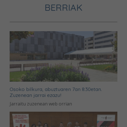
BERRIAK
Osoko bilkura, abuztuaren 7an 8:30etan.
Zuzenean jarrai ezazu!
Jarraitu zuzenean web orrian