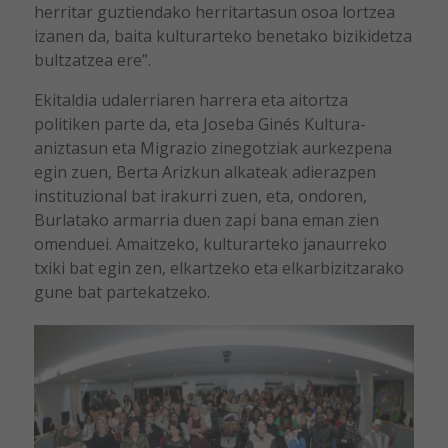
herritar guztiendako herritartasun osoa lortzea
izanen da, baita kulturarteko benetako bizikidetza
bultzatzea ere”.
Ekitaldia udalerriaren harrera eta aitortza
politiken parte da, eta Joseba Ginés Kultura-
aniztasun eta Migrazio zinegotziak aurkezpena
egin zuen, Berta Arizkun alkateak adierazpen
instituzional bat irakurri zuen, eta, ondoren,
Burlatako armarria duen zapi bana eman zien
omenduei. Amaitzeko, kulturarteko janaurreko
txiki bat egin zen, elkartzeko eta elkarbizitzarako
gune bat partekatzeko.