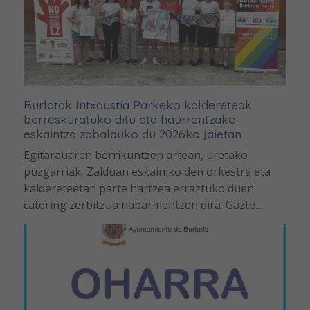
Burlatak Intxaustia Parkeko kaldereteak
berreskuratuko ditu eta haurrentzako
eskaintza zabalduko du 2026ko jaietan
Egitarauaren berrikuntzen artean, uretako
puzgarriak, Zalduan eskainiko den orkestra eta
kaldereteetan parte hartzea erraztuko duen
catering zerbitzua nabarmentzen dira. Gazte...