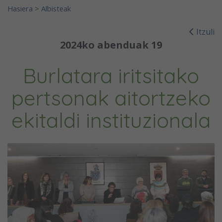
Hasiera
>
Albisteak
Itzuli
2024ko abenduak 19
Burlatara iritsitako
pertsonak aitortzeko
ekitaldi instituzionala