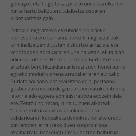
gehiagok eta hogeita zazpi erakunde eta elkartek
parte hartu baitzuten, udalbatza osoaren
ordezkaritzaz gain.
Ekitaldia migratzeko eskubidearen aldeko
berrespena ere izan zen, bereziki migratzaileak
kriminalizatzen dituzten diskurtso arrazista eta
xenofoboen gorakadaren une hauetan, ekitaldian
adierazi zutenez. Horren aurrean, Berta Arizkun
alkateak bere hitzaldian adierazi zuen horiei aurre
egiteko modurik onena arrazakeriaren aurkako
Burlata solidario bat eraikitzea dela, pertsona
guztiendako eskubide guztiak bermatuko dituena,
jatorria edo egoera administratiboa edozein dela
ere. Zentzu horretan, jarraitu zuen alkateak,
“Udalak kulturaaniztasun inklusibo eta
solidarioaren kudeaketa demokratikorako eredu
bat lantzen jarraitzeko duen konpromisoa
azpimarratu nahi dugu. Eredu horren helburua