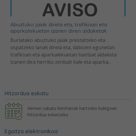
Abuztuko jaiak direla eta, trafikoan eta
aparkalekuetan izanen diren aldaketak
Burlatako abuztuko jaiak prestatzeko eta
ospatzeko lanak direla eta, datozen egunetan
trafikoan eta aparkalekuetan hainbat aldaketa
izanen dira herriko zenbait kale eta aparka...
Hitzordua eskatu
Hemen sakatu herritarrak hartzeko bulegoan
hitzordua eskatzeko
Egoitza elektronikoa