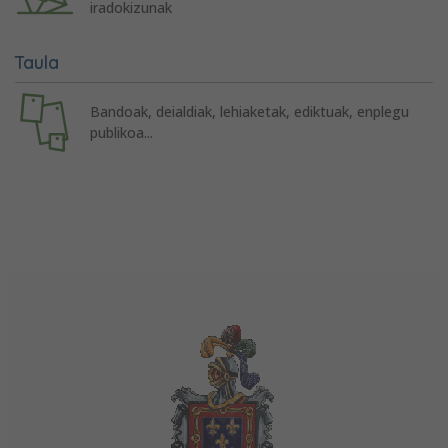
iradokizunak
Taula
Bandoak, deialdiak, lehiaketak, ediktuak, enplegu
publikoa...