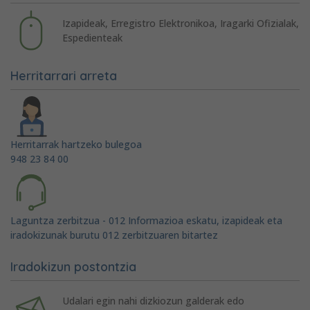
Izapideak, Erregistro Elektronikoa, Iragarki Ofizialak,
Espedienteak
Herritarrari arreta
Herritarrak hartzeko bulegoa
948 23 84 00
Laguntza zerbitzua - 012 Informazioa eskatu, izapideak eta
iradokizunak burutu 012 zerbitzuaren bitartez
Iradokizun postontzia
Udalari egin nahi dizkiozun galderak edo