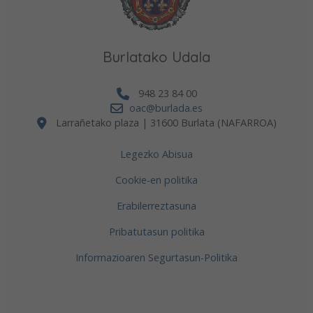
Burlatako Udala
948 23 84 00
oac@burlada.es
Larrañetako plaza | 31600 Burlata (NAFARROA)
Legezko Abisua
Cookie-en politika
Erabilerreztasuna
Pribatutasun politika
Informazioaren Segurtasun-Politika