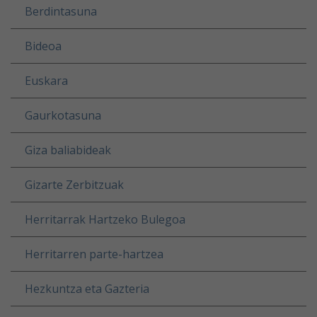
Berdintasuna
Bideoa
Euskara
Gaurkotasuna
Giza baliabideak
Gizarte Zerbitzuak
Herritarrak Hartzeko Bulegoa
Herritarren parte-hartzea
Hezkuntza eta Gazteria