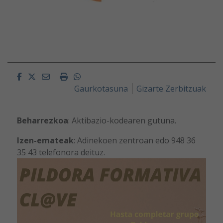
Facebook
Twitter
Email
Imprimir
Whatsapp
Gaurkotasuna
Gizarte Zerbitzuak
Beharrezkoa
: Aktibazio-kodearen gutuna.
Izen-emateak
: Adinekoen zentroan edo 948 36
35 43 telefonora deituz.