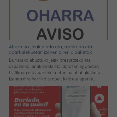
Abuztuko jaiak direla eta, trafikoan eta
aparkalekuetan izanen diren aldaketak
Burlatako abuztuko jaiak prestatzeko eta
ospatzeko lanak direla eta, datozen egunetan
trafikoan eta aparkalekuetan hainbat aldaketa
izanen dira herriko zenbait kale eta aparka...