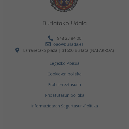
Burlatako Udala
948 23 84 00
oac@burlada.es
Larrañetako plaza | 31600 Burlata (NAFARROA)
Legezko Abisua
Cookie-en politika
Erabilerreztasuna
Pribatutasun politika
Informazioaren Segurtasun-Politika