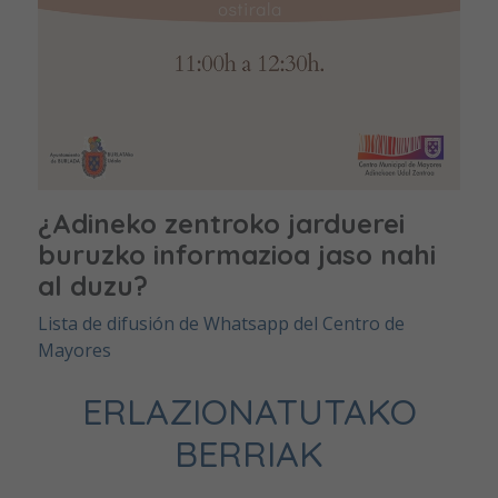
¿Adineko zentroko jarduerei
buruzko informazioa jaso nahi
al duzu?
Lista de difusión de Whatsapp del Centro de
Mayores
ERLAZIONATUTAKO
BERRIAK