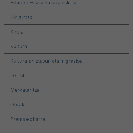
Hilarión Eslava musika eskola
Hirigintza
Kirola
Kultura
Kultura-aniztasun eta migrazioa
LGTBI
Merkataritza
Obrak
Prentsa-oharra