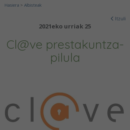
Hasiera
>
Albisteak
Itzuli
2021eko urriak 25
Cl@ve prestakuntza-
pilula