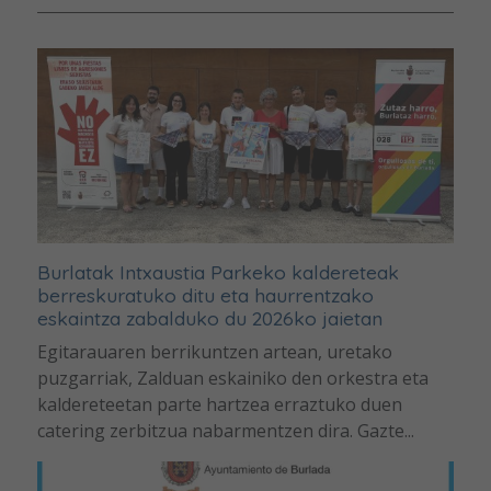
Burlatak Intxaustia Parkeko kaldereteak
berreskuratuko ditu eta haurrentzako
eskaintza zabalduko du 2026ko jaietan
Egitarauaren berrikuntzen artean, uretako
puzgarriak, Zalduan eskainiko den orkestra eta
kaldereteetan parte hartzea erraztuko duen
catering zerbitzua nabarmentzen dira. Gazte...