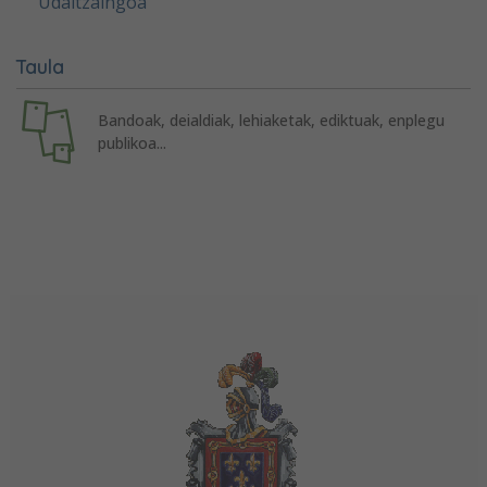
Udaltzaingoa
Taula
Bandoak, deialdiak, lehiaketak, ediktuak, enplegu
publikoa...