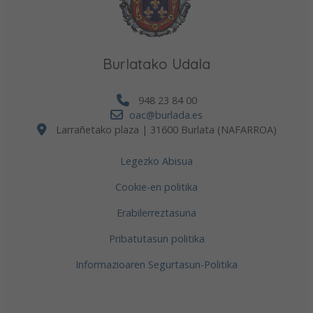
Burlatako Udala
948 23 84 00
oac@burlada.es
Larrañetako plaza | 31600 Burlata (NAFARROA)
Legezko Abisua
Cookie-en politika
Erabilerreztasuna
Pribatutasun politika
Informazioaren Segurtasun-Politika