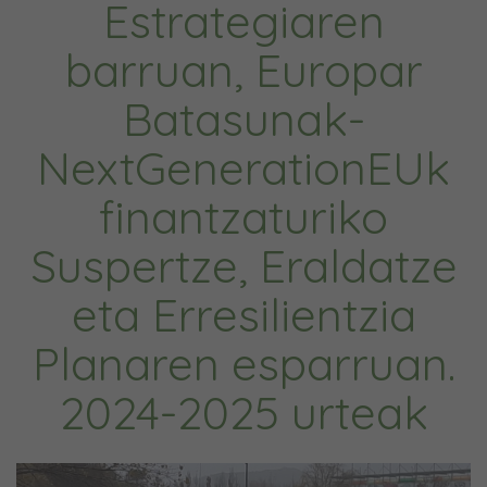
Estrategiaren
barruan, Europar
Batasunak-
NextGenerationEUk
finantzaturiko
Suspertze, Eraldatze
eta Erresilientzia
Planaren esparruan.
2024-2025 urteak