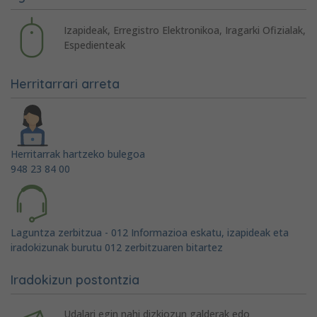
Izapideak, Erregistro Elektronikoa, Iragarki Ofizialak,
Espedienteak
Herritarrari arreta
Herritarrak hartzeko bulegoa
948 23 84 00
Laguntza zerbitzua - 012 Informazioa eskatu, izapideak eta
iradokizunak burutu 012 zerbitzuaren bitartez
Iradokizun postontzia
Udalari egin nahi dizkiozun galderak edo