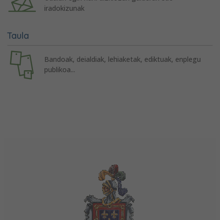
iradokizunak
Taula
Bandoak, deialdiak, lehiaketak, ediktuak, enplegu
publikoa...