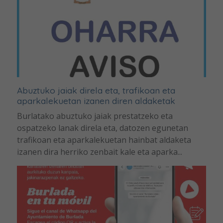
Abuztuko jaiak direla eta, trafikoan eta
aparkalekuetan izanen diren aldaketak
Burlatako abuztuko jaiak prestatzeko eta
ospatzeko lanak direla eta, datozen egunetan
trafikoan eta aparkalekuetan hainbat aldaketa
izanen dira herriko zenbait kale eta aparka...