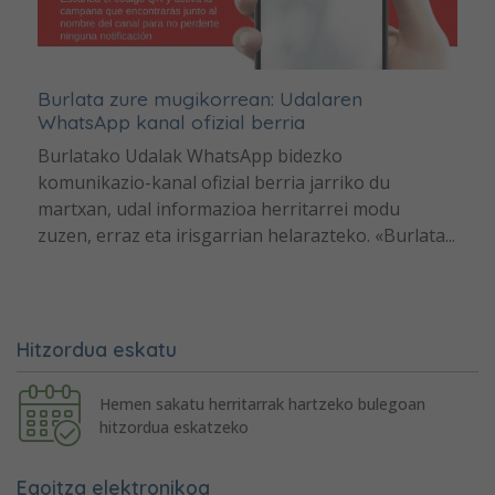
Burlata zure mugikorrean: Udalaren
WhatsApp kanal ofizial berria
Burlatako Udalak WhatsApp bidezko
komunikazio-kanal ofizial berria jarriko du
martxan, udal informazioa herritarrei modu
zuzen, erraz eta irisgarrian helarazteko. «Burlata...
Hitzordua eskatu
Hemen sakatu herritarrak hartzeko bulegoan
hitzordua eskatzeko
Egoitza elektronikoa