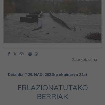
Facebook
Twitter
Email
Imprimir
Whatsapp
Gaurkotasuna
Deialdia (129. NAO, 2024ko ekainaren 24a)
ERLAZIONATUTAKO
BERRIAK