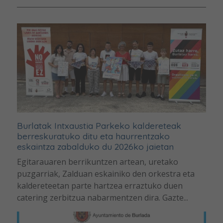
Burlatak Intxaustia Parkeko kaldereteak
berreskuratuko ditu eta haurrentzako
eskaintza zabalduko du 2026ko jaietan
Egitarauaren berrikuntzen artean, uretako
puzgarriak, Zalduan eskainiko den orkestra eta
kaldereteetan parte hartzea erraztuko duen
catering zerbitzua nabarmentzen dira. Gazte...