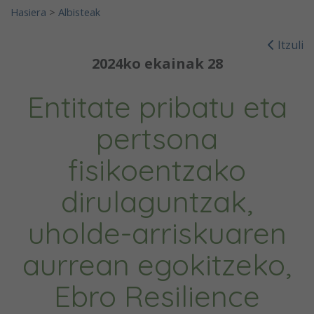
Hasiera
>
Albisteak
Itzuli
2024ko ekainak 28
Entitate pribatu eta
pertsona
fisikoentzako
dirulaguntzak,
uholde-arriskuaren
aurrean egokitzeko,
Ebro Resilience