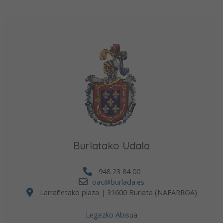
Burlatako Udala
948 23 84 00
oac@burlada.es
Larrañetako plaza | 31600 Burlata (NAFARROA)
Legezko Abisua