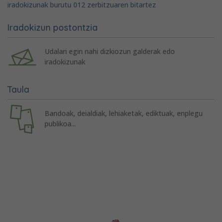
iradokizunak burutu 012 zerbitzuaren bitartez
Iradokizun postontzia
Udalari egin nahi dizkiozun galderak edo
iradokizunak
Taula
Bandoak, deialdiak, lehiaketak, ediktuak, enplegu
publikoa...