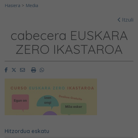
Hasiera
>
Media
Itzuli
cabecera EUSKARA
ZERO IKASTAROA
Facebook
Twitter
Email
Imprimir
Whatsapp
Hitzordua eskatu