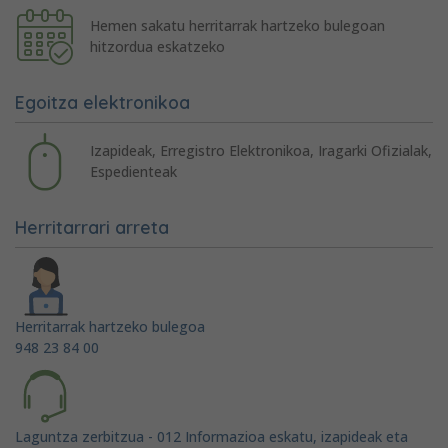
Hemen sakatu herritarrak hartzeko bulegoan
hitzordua eskatzeko
Egoitza elektronikoa
Izapideak, Erregistro Elektronikoa, Iragarki Ofizialak,
Espedienteak
Herritarrari arreta
Herritarrak hartzeko bulegoa
948 23 84 00
Laguntza zerbitzua - 012 Informazioa eskatu, izapideak eta