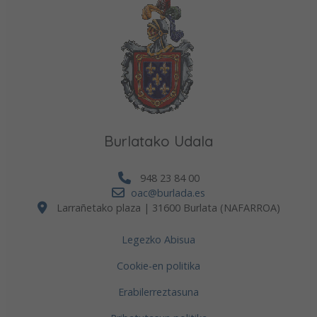
Burlatako Udala
948 23 84 00
oac@burlada.es
Larrañetako plaza | 31600 Burlata (NAFARROA)
Legezko Abisua
Cookie-en politika
Erabilerreztasuna