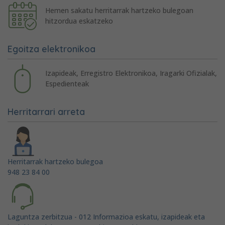
Hemen sakatu herritarrak hartzeko bulegoan
hitzordua eskatzeko
Egoitza elektronikoa
Izapideak, Erregistro Elektronikoa, Iragarki Ofizialak,
Espedienteak
Herritarrari arreta
Herritarrak hartzeko bulegoa
948 23 84 00
Laguntza zerbitzua - 012 Informazioa eskatu, izapideak eta