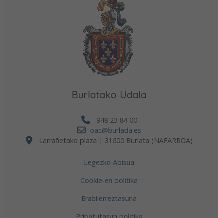
Burlatako Udala
948 23 84 00
oac@burlada.es
Larrañetako plaza | 31600 Burlata (NAFARROA)
Legezko Abisua
Cookie-en politika
Erabilerreztasuna
Pribatutasun politika