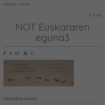
Hasiera
>
Media
Itzuli
NOT Euskararen
eguna3
Facebook
Twitter
Email
Imprimir
Whatsapp
Hitzordua eskatu