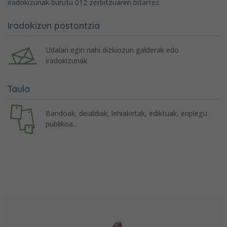
iradokizunak burutu 012 zerbitzuaren bitartez
Iradokizun postontzia
Udalari egin nahi dizkiozun galderak edo
iradokizunak
Taula
Bandoak, deialdiak, lehiaketak, ediktuak, enplegu
publikoa...