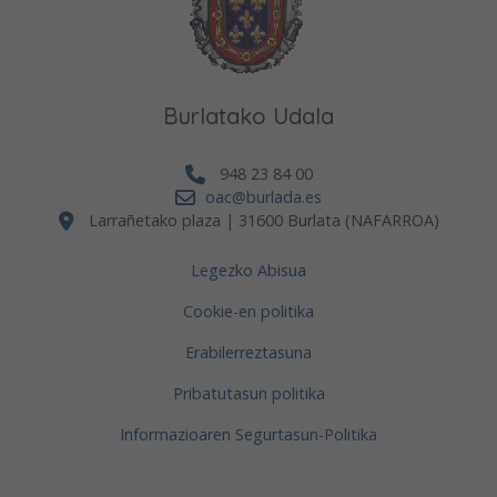
Burlatako Udala
948 23 84 00
oac@burlada.es
Larrañetako plaza | 31600 Burlata (NAFARROA)
Legezko Abisua
Cookie-en politika
Erabilerreztasuna
Pribatutasun politika
Informazioaren Segurtasun-Politika