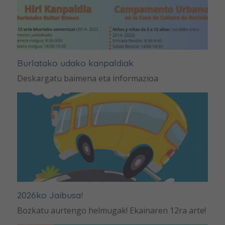
Burlatako udako kanpaldiak
Deskargatu baimena eta informazioa
2026ko Jaibusa!
Bozkatu aurtengo helmugak! Ekainaren 12ra arte!