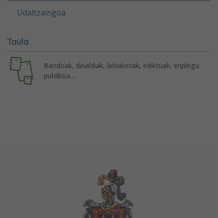
Udaltzaingoa
Taula
Bandoak, deialdiak, lehiaketak, ediktuak, enplegu
publikoa...