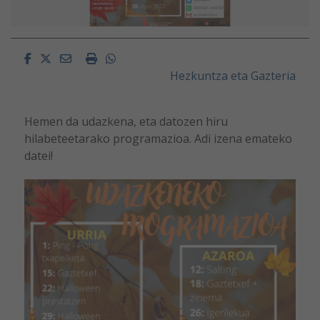
Facebook
Twitter
Email
Imprimir
Whatsapp
Hezkuntza eta Gazteria
Hemen da udazkena, eta datozen hiru
hilabeteetarako programazioa. Adi izena emateko
datei!