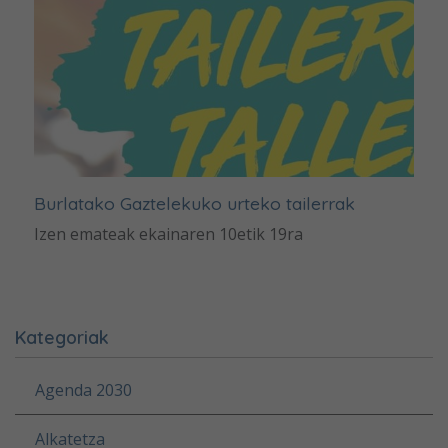
Burlatako Gaztelekuko urteko tailerrak
Izen emateak ekainaren 10etik 19ra
Kategoriak
Agenda 2030
Alkatetza