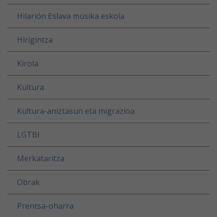
Hilarión Eslava musika eskola
Hirigintza
Kirola
Kultura
Kultura-aniztasun eta migrazioa
LGTBI
Merkataritza
Obrak
Prentsa-oharra