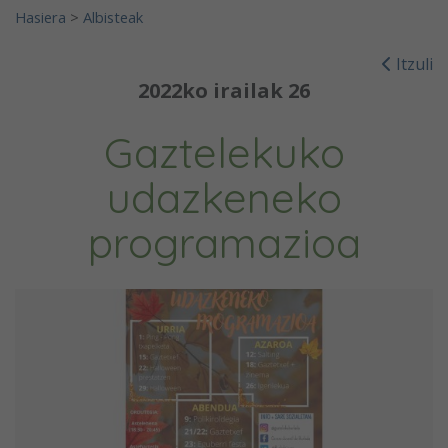
Hasiera
>
Albisteak
Itzuli
2022ko irailak 26
Gaztelekuko
udazkeneko
programazioa