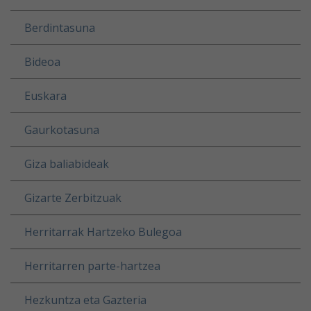
Berdintasuna
Bideoa
Euskara
Gaurkotasuna
Giza baliabideak
Gizarte Zerbitzuak
Herritarrak Hartzeko Bulegoa
Herritarren parte-hartzea
Hezkuntza eta Gazteria