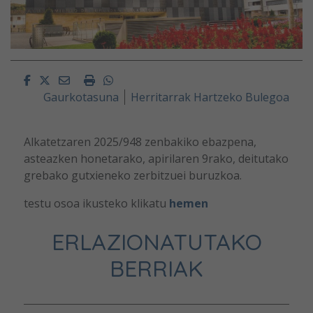
Facebook
Twitter
Email
Imprimir
Whatsapp
Gaurkotasuna
Herritarrak Hartzeko Bulegoa
Alkatetzaren 2025/948 zenbakiko ebazpena,
asteazken honetarako, apirilaren 9rako, deitutako
grebako gutxieneko zerbitzuei buruzkoa.
testu osoa ikusteko klikatu
hemen
ERLAZIONATUTAKO
BERRIAK