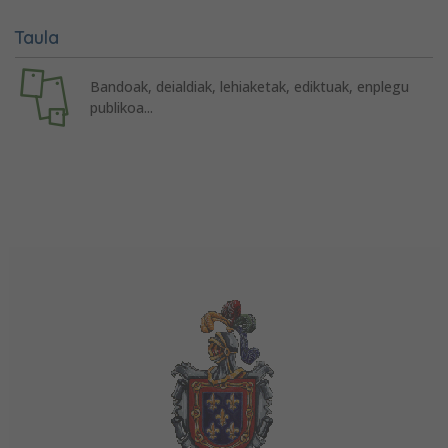
Taula
Bandoak, deialdiak, lehiaketak, ediktuak, enplegu
publikoa...