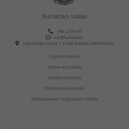
Burlatako Udala
948 23 84 00
oac@burlada.es
Larrañetako plaza | 31600 Burlata (NAFARROA)
Legezko Abisua
Cookie-en politika
Erabilerreztasuna
Pribatutasun politika
Informazioaren Segurtasun-Politika