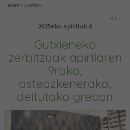
Hasiera
>
Albisteak
Itzuli
2025eko apirilak 8
Gutxieneko
zerbitzuak apirilaren
9rako,
asteazkenerako,
deitutako greban