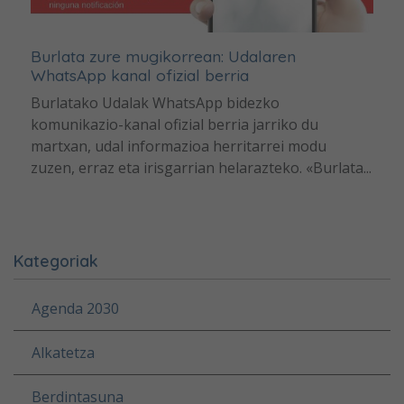
Burlata zure mugikorrean: Udalaren
WhatsApp kanal ofizial berria
Burlatako Udalak WhatsApp bidezko
komunikazio-kanal ofizial berria jarriko du
martxan, udal informazioa herritarrei modu
zuzen, erraz eta irisgarrian helarazteko. «Burlata...
Kategoriak
Agenda 2030
Alkatetza
Berdintasuna