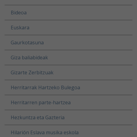
Bideoa
Euskara
Gaurkotasuna
Giza baliabideak
Gizarte Zerbitzuak
Herritarrak Hartzeko Bulegoa
Herritarren parte-hartzea
Hezkuntza eta Gazteria
Hilarión Eslava musika eskola