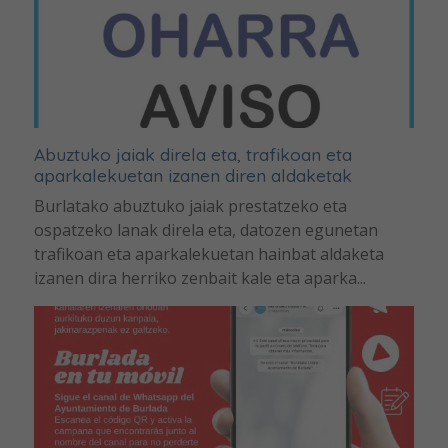
Abuztuko jaiak direla eta, trafikoan eta
aparkalekuetan izanen diren aldaketak
Burlatako abuztuko jaiak prestatzeko eta
ospatzeko lanak direla eta, datozen egunetan
trafikoan eta aparkalekuetan hainbat aldaketa
izanen dira herriko zenbait kale eta aparka...