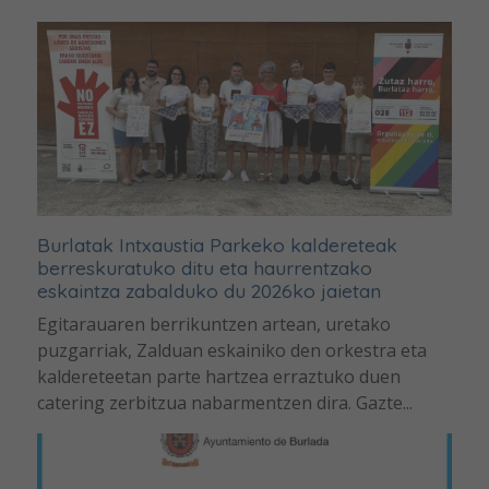
Burlatak Intxaustia Parkeko kaldereteak
berreskuratuko ditu eta haurrentzako
eskaintza zabalduko du 2026ko jaietan
Egitarauaren berrikuntzen artean, uretako
puzgarriak, Zalduan eskainiko den orkestra eta
kaldereteetan parte hartzea erraztuko duen
catering zerbitzua nabarmentzen dira. Gazte...