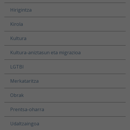
Hirigintza
Kirola
Kultura
Kultura-aniztasun eta migrazioa
LGTBI
Merkataritza
Obrak
Prentsa-oharra
Udaltzaingoa