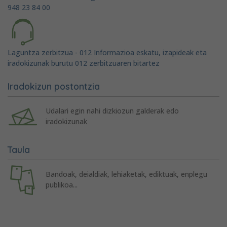
948 23 84 00
Laguntza zerbitzua - 012 Informazioa eskatu, izapideak eta
iradokizunak burutu 012 zerbitzuaren bitartez
Iradokizun postontzia
Udalari egin nahi dizkiozun galderak edo
iradokizunak
Taula
Bandoak, deialdiak, lehiaketak, ediktuak, enplegu
publikoa...