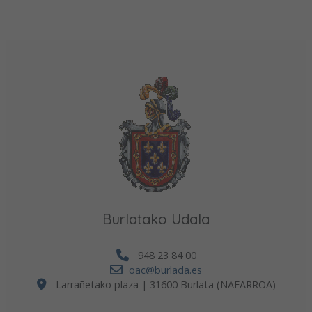
Burlatako Udala
948 23 84 00
oac@burlada.es
Larrañetako plaza | 31600 Burlata (NAFARROA)