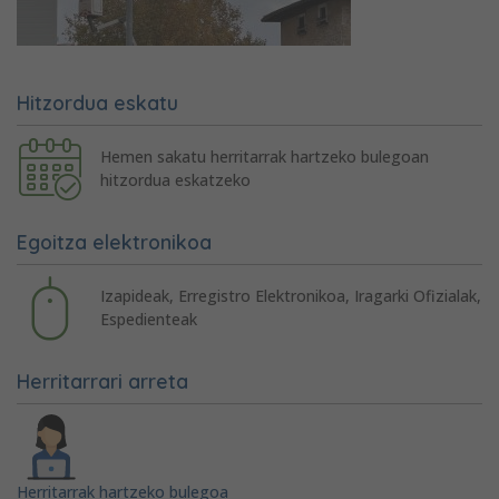
Hitzordua eskatu
Hemen sakatu herritarrak hartzeko bulegoan
hitzordua eskatzeko
Egoitza elektronikoa
Izapideak, Erregistro Elektronikoa, Iragarki Ofizialak,
Espedienteak
Herritarrari arreta
Herritarrak hartzeko bulegoa