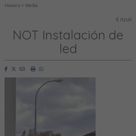
Hasiera
>
Media
Itzuli
NOT Instalación de
led
Facebook
Twitter
Email
Imprimir
Whatsapp