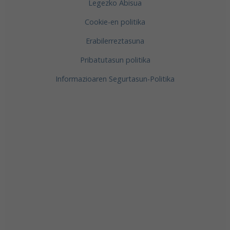
Legezko Abisua
Cookie-en politika
Erabilerreztasuna
Pribatutasun politika
Informazioaren Segurtasun-Politika