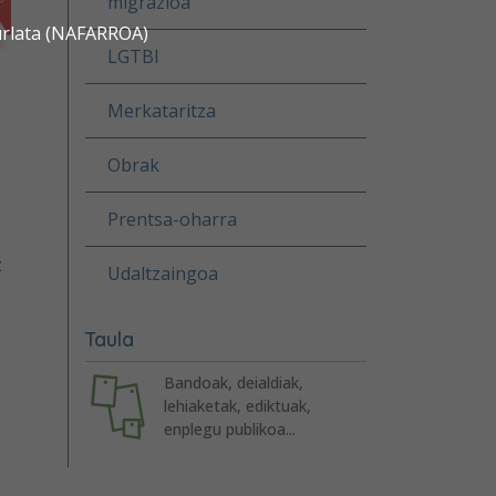
migrazioa
urlata (NAFARROA)
LGTBI
Merkataritza
Obrak
Prentsa-oharra
z
Udaltzaingoa
Taula
Bandoak, deialdiak,
lehiaketak, ediktuak,
enplegu publikoa...