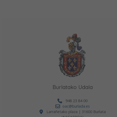
Burlatako Udala
948 23 84 00
oac@burlada.es
Larrañetako plaza | 31600 Burlata