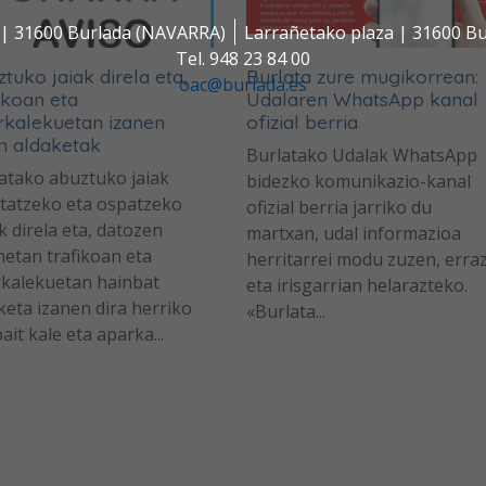
s | 31600 Burlada (NAVARRA)
Larrañetako plaza | 31600 B
Tel. 948 23 84 00
tuko jaiak direla eta,
Burlata zure mugikorrean:
oac@burlada.es
ikoan eta
Udalaren WhatsApp kanal
rkalekuetan izanen
ofizial berria
n aldaketak
Burlatako Udalak WhatsApp
atako abuztuko jaiak
bidezko komunikazio-kanal
tatzeko eta ospatzeko
ofizial berria jarriko du
k direla eta, datozen
martxan, udal informazioa
etan trafikoan eta
herritarrei modu zuzen, erra
kalekuetan hainbat
eta irisgarrian helarazteko.
keta izanen dira herriko
«Burlata...
ait kale eta aparka...