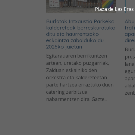
Plaza de Las Era
Burlatak Intxaustia Parkeko
Abuz
kaldereteak berreskuratuko
traf
ditu eta haurrentzako
apa
eskaintza zabalduko du
dire
2026ko jaietan
Burl
Egitarauaren berrikuntzen
pres
artean, uretako puzgarriak,
lana
Zalduan eskainiko den
egun
orkestra eta kaldereteetan
apar
parte hartzea erraztuko duen
alda
catering zerbitzua
zenb
nabarmentzen dira. Gazte...