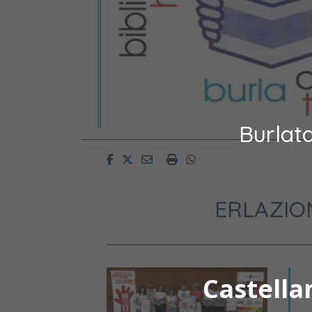
Burlat
Facebook
Twitter
Email
Imprimir
Whatsapp
ERLAZIO
Castella