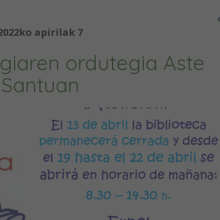
2022ko apirilak 7
egiaren ordutegia Aste
Santuan