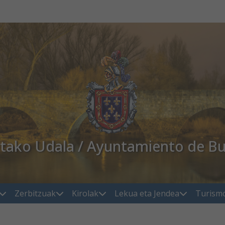
atako Udala / Ayuntamiento de Bu
Zerbitzuak
Kirolak
Lekua eta Jendea
Turism