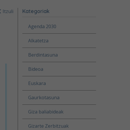
Kategoriak
Itzuli
Agenda 2030
Alkatetza
Berdintasuna
Bideoa
Euskara
Gaurkotasuna
Giza baliabideak
Gizarte Zerbitzuak