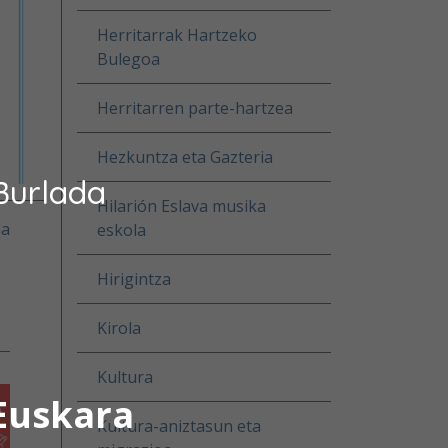
Herritarrak Hartzeko
Bulegoa
Herritarren parte-hartzea
Hezkuntza eta Gazteria
Burlada
Hilarión Eslava musika
na
eskola
Hirigintza
Kirola
Kultura
Euskara
Kultura-aniztasun eta