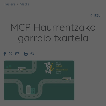
Hasiera
>
Media
Itzuli
MCP Haurrentzako
garraio txartela
Facebook
Twitter
Email
Imprimir
Whatsapp