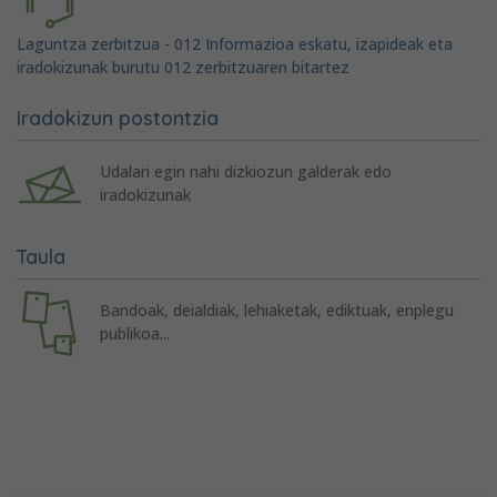
Laguntza zerbitzua - 012 Informazioa eskatu, izapideak eta
iradokizunak burutu 012 zerbitzuaren bitartez
Iradokizun postontzia
Udalari egin nahi dizkiozun galderak edo
iradokizunak
Taula
Bandoak, deialdiak, lehiaketak, ediktuak, enplegu
publikoa...