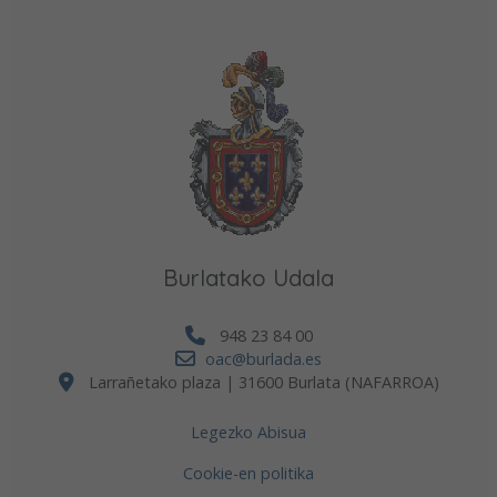
Burlatako Udala
948 23 84 00
oac@burlada.es
Larrañetako plaza | 31600 Burlata (NAFARROA)
Legezko Abisua
Cookie-en politika