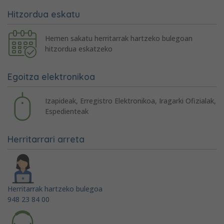
Hitzordua eskatu
Hemen sakatu herritarrak hartzeko bulegoan
hitzordua eskatzeko
Egoitza elektronikoa
Izapideak, Erregistro Elektronikoa, Iragarki Ofizialak,
Espedienteak
Herritarrari arreta
Herritarrak hartzeko bulegoa
948 23 84 00