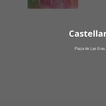
Castella
Plaza de Las Era