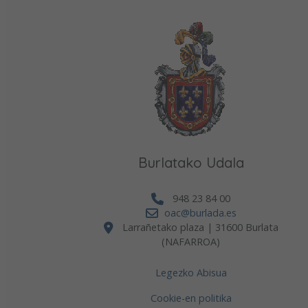
Burlatako Udala
948 23 84 00
oac@burlada.es
Larrañetako plaza | 31600 Burlata
(NAFARROA)
Legezko Abisua
Cookie-en politika