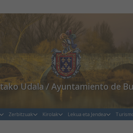
atako Udala / Ayuntamiento de Bu
Zerbitzuak
Kirolak
Lekua eta Jendea
Turism