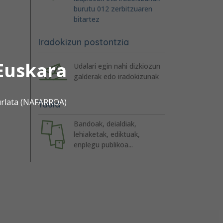
burutu 012 zerbitzuaren
bitartez
Iradokizun postontzia
Euskara
Udalari egin nahi dizkiozun
galderak edo iradokizunak
urlata (NAFARROA)
Taula
Bandoak, deialdiak,
lehiaketak, ediktuak,
enplegu publikoa...