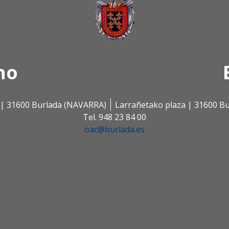
no
s | 31600 Burlada (NAVARRA)
Larrañetako plaza | 31600 B
Tel. 948 23 84 00
oac@burlada.es