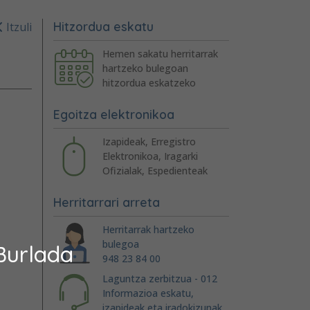
Hitzordua eskatu
Itzuli
Hemen sakatu herritarrak
hartzeko bulegoan
hitzordua eskatzeko
Egoitza elektronikoa
Izapideak, Erregistro
Elektronikoa, Iragarki
Ofizialak, Espedienteak
Herritarrari arreta
Herritarrak hartzeko
bulegoa
Burlada
948 23 84 00
Laguntza zerbitzua - 012
Informazioa eskatu,
izapideak eta iradokizunak