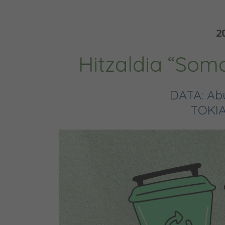
2
Hitzaldia “Som
DATA: Abu
TOKIA