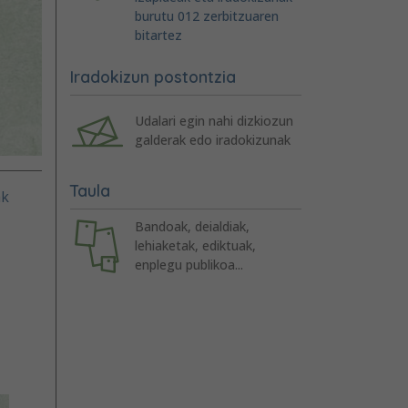
burutu 012 zerbitzuaren
bitartez
Iradokizun postontzia
Udalari egin nahi dizkiozun
galderak edo iradokizunak
Taula
ak
Bandoak, deialdiak,
lehiaketak, ediktuak,
enplegu publikoa...