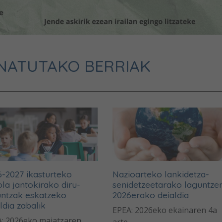
NATUTAKO BERRIAK
-2027 ikasturteko
Nazioarteko lankidetza-
la jantokirako diru-
senidetzeetarako laguntze
untzak eskatzeko
2026erako deialdia
ldia zabalik
EPEA: 2026eko ekainaren 4a
: 2026eko maiatzaren