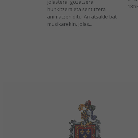
jolastera, gozatzera,
18ti
hunkitzera eta sentitzera
animatzen ditu. Arratsalde bat
musikarekin, jolas...