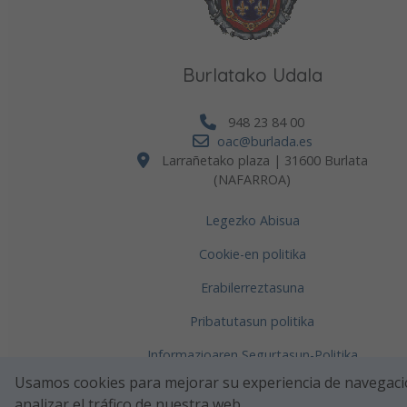
Burlatako Udala
948 23 84 00
oac@burlada.es
Larrañetako plaza | 31600 Burlata
(NAFARROA)
Legezko Abisua
Cookie-en politika
Erabilerreztasuna
Pribatutasun politika
Informazioaren Segurtasun-Politika
Usamos cookies para mejorar su experiencia de navegaci
analizar el tráfico de nuestra web.