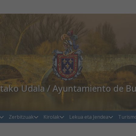
atako Udala / Ayuntamiento de Bu
Zerbitzuak
Kirolak
Lekua eta Jendea
Turism