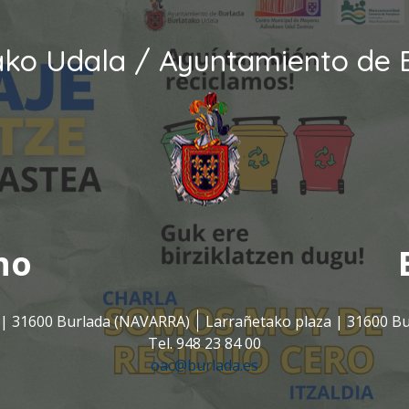
ako Udala / Ayuntamiento de 
no
s | 31600 Burlada (NAVARRA)
Larrañetako plaza | 31600 B
Tel. 948 23 84 00
oac@burlada.es