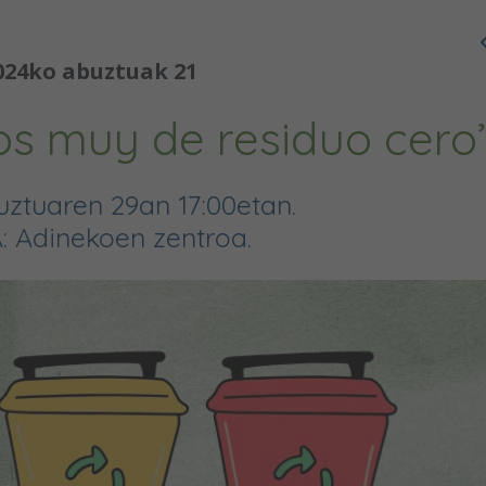
024ko abuztuak 21
os muy de residuo cero
ztuaren 29an 17:00etan.
: Adinekoen zentroa.