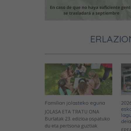
ERLAZIO
Familian jolasteko eguna
2026
esko
JOLASA ETA TRATU ONA
lag
Burlatak 23. edizioa ospatuko
deia
du eta pertsona guztiak
EPEA