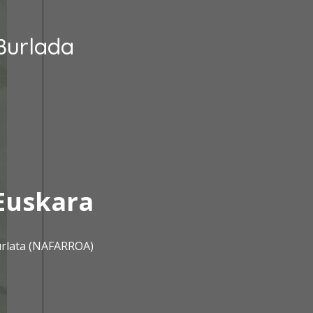
Burlada
Euskara
urlata (NAFARROA)