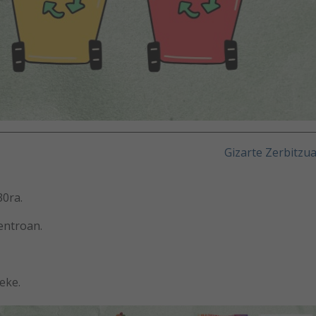
Gizarte Zerbitzu
0ra.
entroan.
eke.