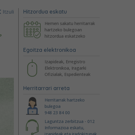
Hitzordua eskatu
Itzuli
Hemen sakatu herritarrak
hartzeko bulegoan
”
hitzordua eskatzeko
Egoitza elektronikoa
Izapideak, Erregistro
Elektronikoa, Iragarki
Ofizialak, Espedienteak
Herritarrari arreta
Herritarrak hartzeko
bulegoa
948 23 84 00
Laguntza zerbitzua - 012
Informazioa eskatu,
izapideak eta iradokizunak