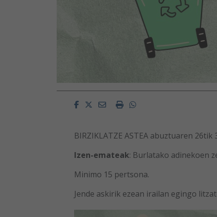
Facebook
Twitter
Email
Imprimir
Whatsapp
BIRZIKLATZE ASTEA abuztuaren 26tik 3
Izen-emateak
: Burlatako adinekoen z
Minimo 15 pertsona.
Jende askirik ezean irailan egingo litzat