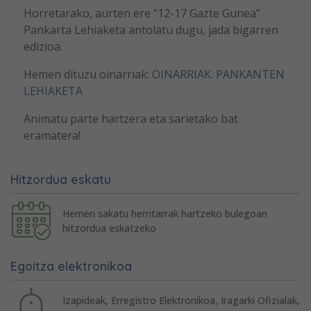
Horretarako, aurten ere “12-17 Gazte Gunea”
Pankarta Lehiaketa antolatu dugu, jada bigarren
edizioa.
Hemen dituzu oinarriak:
OINARRIAK. PANKANTEN
LEHIAKETA
Animatu parte hartzera eta sarietako bat
eramatera!
Hitzordua eskatu
Hemen sakatu herritarrak hartzeko bulegoan
hitzordua eskatzeko
Egoitza elektronikoa
Izapideak, Erregistro Elektronikoa, Iragarki Ofizialak,