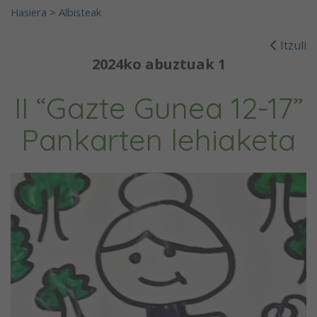
Hasiera
>
Albisteak
Itzuli
2024ko abuztuak 1
II “Gazte Gunea 12-17”
Pankarten lehiaketa