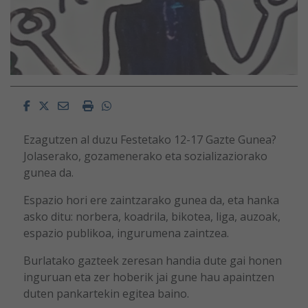
Facebook
Twitter
Email
Imprimir
Whatsapp
Ezagutzen al duzu Festetako 12-17 Gazte Gunea?
Jolaserako, gozamenerako eta sozializaziorako
gunea da.
Espazio hori ere zaintzarako gunea da, eta hanka
asko ditu: norbera, koadrila, bikotea, liga, auzoak,
espazio publikoa, ingurumena zaintzea.
Burlatako gazteek zeresan handia dute gai honen
inguruan eta zer hoberik jai gune hau apaintzen
duten pankartekin egitea baino.