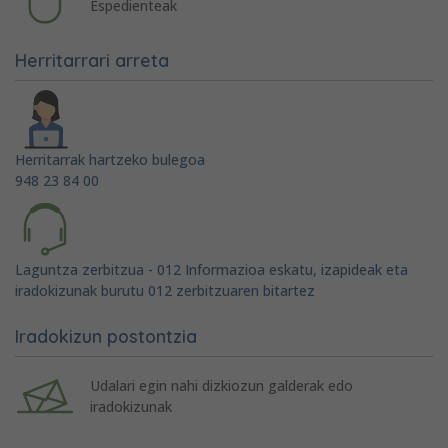
Espedienteak
Herritarrari arreta
Herritarrak hartzeko bulegoa
948 23 84 00
Laguntza zerbitzua - 012 Informazioa eskatu, izapideak eta
iradokizunak burutu 012 zerbitzuaren bitartez
Iradokizun postontzia
Udalari egin nahi dizkiozun galderak edo
iradokizunak