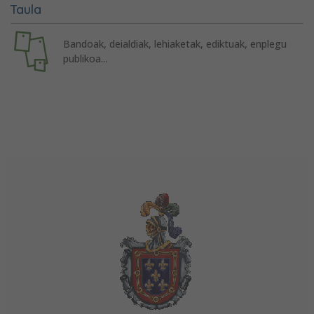
Taula
Bandoak, deialdiak, lehiaketak, ediktuak, enplegu
publikoa...