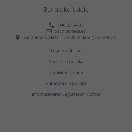
Burlatako Udala
948 23 84 00
oac@burlada.es
Larrañetako plaza | 31600 Burlata (NAFARROA)
Legezko Abisua
Cookie-en politika
Erabilerreztasuna
Pribatutasun politika
Informazioaren Segurtasun-Politika