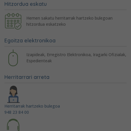
Hitzordua eskatu
Hemen sakatu herritarrak hartzeko bulegoan
hitzordua eskatzeko
Egoitza elektronikoa
Izapideak, Erregistro Elektronikoa, Iragarki Ofizialak,
Espedienteak
Herritarrari arreta
Herritarrak hartzeko bulegoa
948 23 84 00