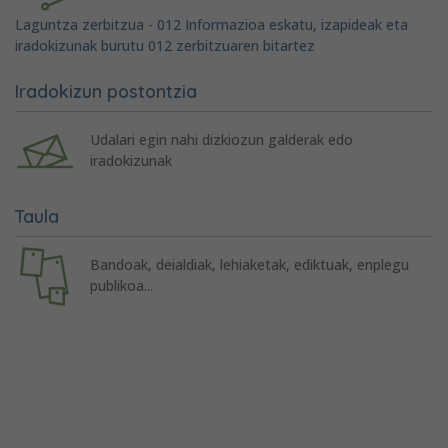
Laguntza zerbitzua - 012 Informazioa eskatu, izapideak eta
iradokizunak burutu 012 zerbitzuaren bitartez
Iradokizun postontzia
Udalari egin nahi dizkiozun galderak edo
iradokizunak
Taula
Bandoak, deialdiak, lehiaketak, ediktuak, enplegu
publikoa...