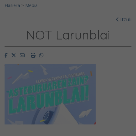
Hasiera
>
Media
Itzuli
NOT Larunblai
Facebook
Twitter
Email
Imprimir
Whatsapp