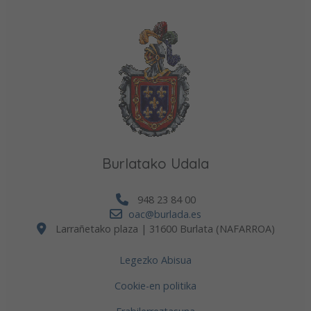
Burlatako Udala
948 23 84 00
oac@burlada.es
Larrañetako plaza | 31600 Burlata (NAFARROA)
Legezko Abisua
Cookie-en politika