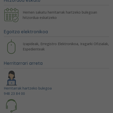
Hemen sakatu herritarrak hartzeko bulegoan
hitzordua eskatzeko
Egoitza elektronikoa
Izapideak, Erregistro Elektronikoa, Iragarki Ofizialak,
Espedienteak
Herritarrari arreta
Herritarrak hartzeko bulegoa
948 23 84 00