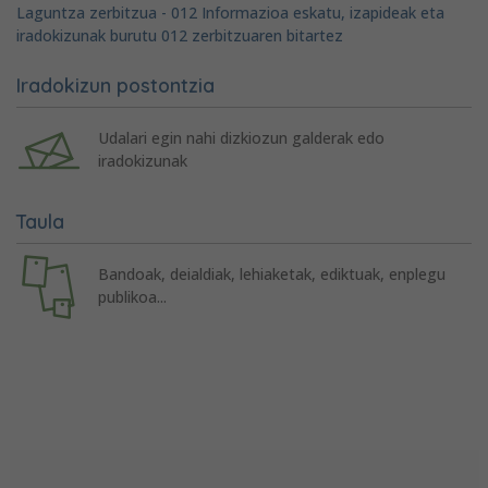
Laguntza zerbitzua - 012 Informazioa eskatu, izapideak eta
iradokizunak burutu 012 zerbitzuaren bitartez
Iradokizun postontzia
Udalari egin nahi dizkiozun galderak edo
iradokizunak
Taula
Bandoak, deialdiak, lehiaketak, ediktuak, enplegu
publikoa...