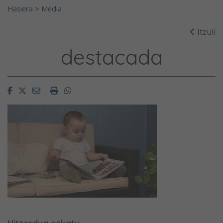
Hasiera
>
Media
Itzuli
destacada
Facebook
Twitter
Email
Imprimir
Whatsapp
Hitzordua eskatu