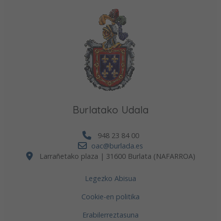
Burlatako Udala
948 23 84 00
oac@burlada.es
Larrañetako plaza | 31600 Burlata (NAFARROA)
Legezko Abisua
Cookie-en politika
Erabilerreztasuna