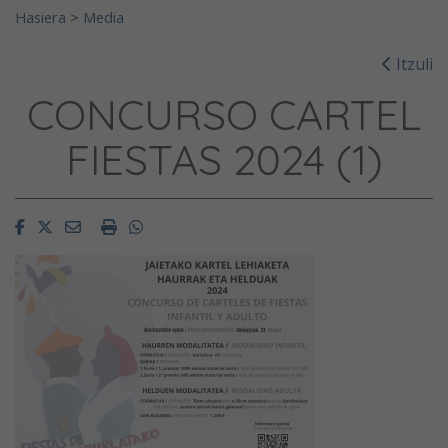
Hasiera
>
Media
Itzuli
CONCURSO CARTEL
FIESTAS 2024 (1)
Facebook
Twitter
Email
Imprimir
Whatsapp