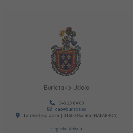
Burlatako Udala
948 23 84 00
oac@burlada.es
Larrañetako plaza | 31600 Burlata (NAFARROA)
Legezko Abisua