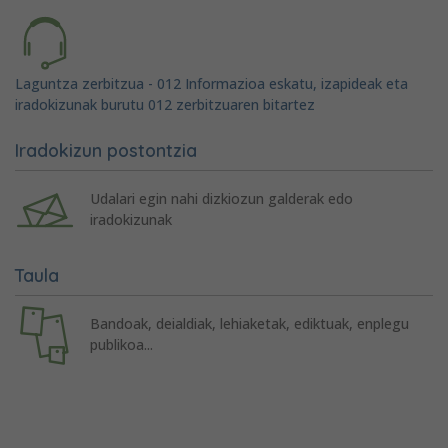
Laguntza zerbitzua - 012 Informazioa eskatu, izapideak eta
iradokizunak burutu 012 zerbitzuaren bitartez
Iradokizun postontzia
Udalari egin nahi dizkiozun galderak edo
iradokizunak
Taula
Bandoak, deialdiak, lehiaketak, ediktuak, enplegu
publikoa...