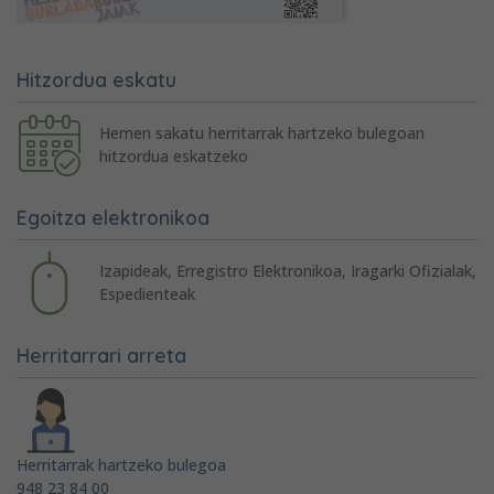
Hitzordua eskatu
Hemen sakatu herritarrak hartzeko bulegoan
hitzordua eskatzeko
Egoitza elektronikoa
Izapideak, Erregistro Elektronikoa, Iragarki Ofizialak,
Espedienteak
Herritarrari arreta
Herritarrak hartzeko bulegoa
948 23 84 00