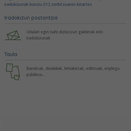
iradokizunak burutu 012 zerbitzuaren bitartez
Iradokizun postontzia
Udalari egin nahi dizkiozun galderak edo
iradokizunak
Taula
Bandoak, deialdiak, lehiaketak, ediktuak, enplegu
publikoa...