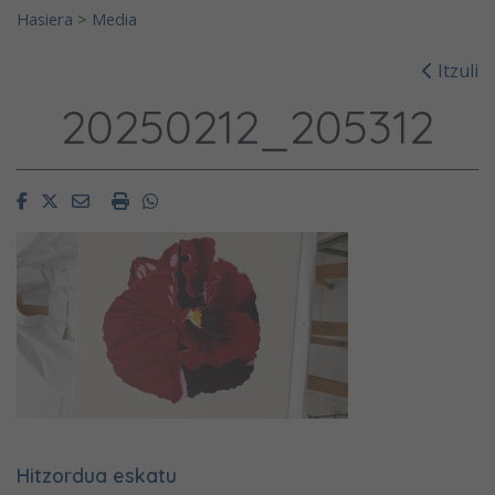
Hasiera
>
Media
Itzuli
20250212_205312
Facebook
Twitter
Email
Imprimir
Whatsapp
Hitzordua eskatu