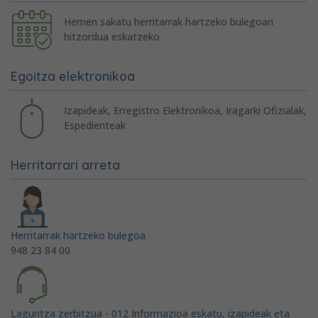
Hemen sakatu herritarrak hartzeko bulegoan
hitzordua eskatzeko
Egoitza elektronikoa
Izapideak, Erregistro Elektronikoa, Iragarki Ofizialak,
Espedienteak
Herritarrari arreta
Herritarrak hartzeko bulegoa
948 23 84 00
Laguntza zerbitzua - 012 Informazioa eskatu, izapideak eta