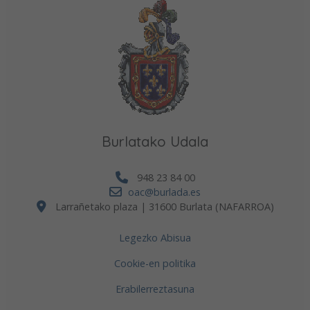
Burlatako Udala
948 23 84 00
oac@burlada.es
Larrañetako plaza | 31600 Burlata (NAFARROA)
Legezko Abisua
Cookie-en politika
Erabilerreztasuna