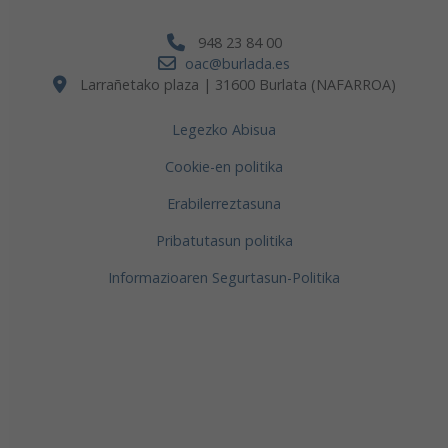
948 23 84 00
oac@burlada.es
Larrañetako plaza | 31600 Burlata (NAFARROA)
Legezko Abisua
Cookie-en politika
Erabilerreztasuna
Pribatutasun politika
Informazioaren Segurtasun-Politika