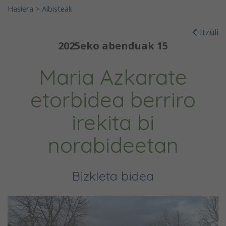
Hasiera
>
Albisteak
Itzuli
2025eko abenduak 15
Maria Azkarate
etorbidea berriro
irekita bi
norabideetan
Bizkleta bidea