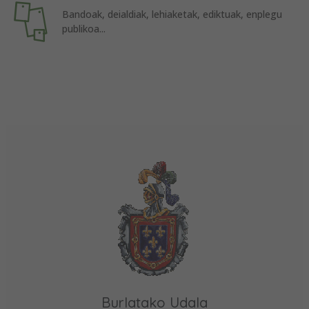
Bandoak, deialdiak, lehiaketak, ediktuak, enplegu
publikoa...
Burlatako Udala