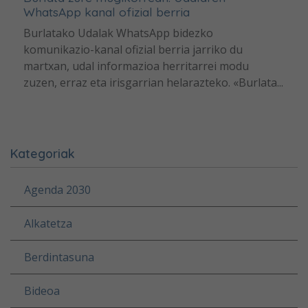
WhatsApp kanal ofizial berria
Burlatako Udalak WhatsApp bidezko
komunikazio-kanal ofizial berria jarriko du
martxan, udal informazioa herritarrei modu
zuzen, erraz eta irisgarrian helarazteko. «Burlata...
Kategoriak
Agenda 2030
Alkatetza
Berdintasuna
Bideoa