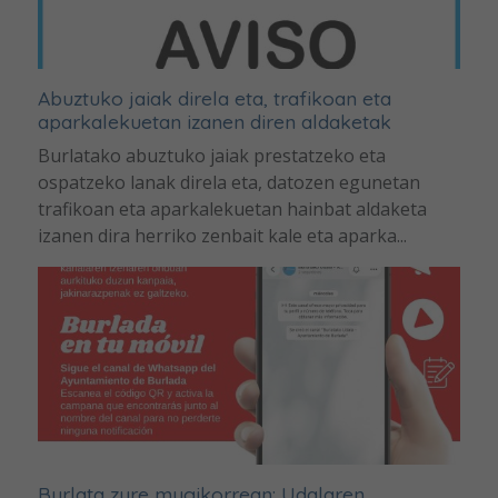
Abuztuko jaiak direla eta, trafikoan eta
aparkalekuetan izanen diren aldaketak
Burlatako abuztuko jaiak prestatzeko eta
ospatzeko lanak direla eta, datozen egunetan
trafikoan eta aparkalekuetan hainbat aldaketa
izanen dira herriko zenbait kale eta aparka...
Burlata zure mugikorrean: Udalaren