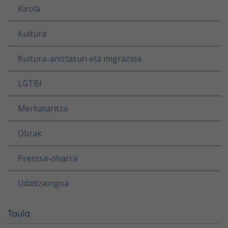
Kirola
Kultura
Kultura-aniztasun eta migrazioa
LGTBI
Merkataritza
Obrak
Prentsa-oharra
Udaltzaingoa
Taula