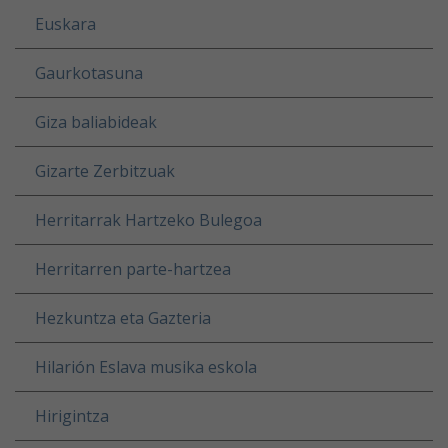
Euskara
Gaurkotasuna
Giza baliabideak
Gizarte Zerbitzuak
Herritarrak Hartzeko Bulegoa
Herritarren parte-hartzea
Hezkuntza eta Gazteria
Hilarión Eslava musika eskola
Hirigintza