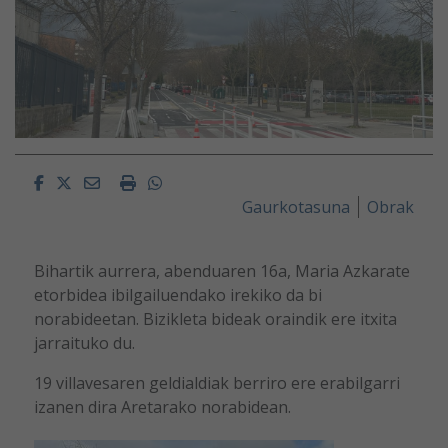
Facebook
Twitter
Email
Imprimir
Whatsapp
Gaurkotasuna
Obrak
Bihartik aurrera, abenduaren 16a, Maria Azkarate
etorbidea ibilgailuendako irekiko da bi
norabideetan. Bizikleta bideak oraindik ere itxita
jarraituko du.
19 villavesaren geldialdiak berriro ere erabilgarri
izanen dira Aretarako norabidean.