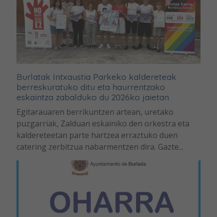
Burlatak Intxaustia Parkeko kaldereteak
berreskuratuko ditu eta haurrentzako
eskaintza zabalduko du 2026ko jaietan
Egitarauaren berrikuntzen artean, uretako
puzgarriak, Zalduan eskainiko den orkestra eta
kaldereteetan parte hartzea erraztuko duen
catering zerbitzua nabarmentzen dira. Gazte...