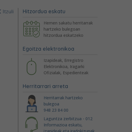
Hitzordua eskatu
Itzuli
Hemen sakatu herritarrak
hartzeko bulegoan
hitzordua eskatzeko
Egoitza elektronikoa
Izapideak, Erregistro
Elektronikoa, Iragarki
Ofizialak, Espedienteak
Herritarrari arreta
Herritarrak hartzeko
bulegoa
948 23 84 00
Laguntza zerbitzua - 012
Informazioa eskatu,
izapideak eta iradokizunak