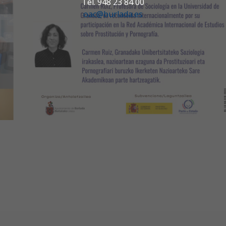
Tel. 948 23 84 00
oac@burlada.es