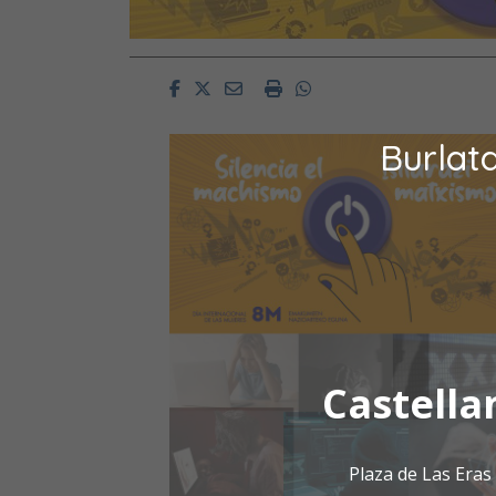
Facebook
Twitter
Email
Imprimir
Whatsapp
Burlat
Castella
Plaza de Las Era