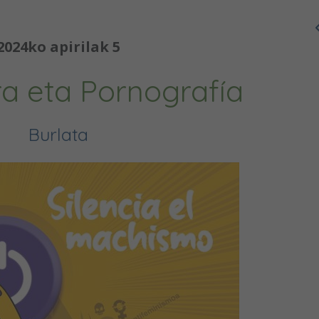
2024ko apirilak 5
a eta Pornografía
Burlata