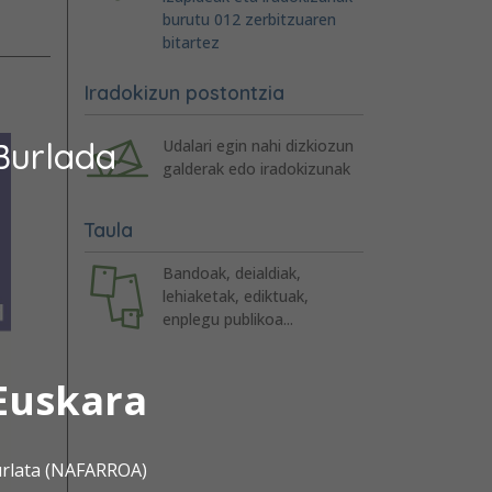
burutu 012 zerbitzuaren
bitartez
Iradokizun postontzia
Burlada
Udalari egin nahi dizkiozun
galderak edo iradokizunak
Taula
Bandoak, deialdiak,
lehiaketak, ediktuak,
enplegu publikoa...
Euskara
urlata (NAFARROA)