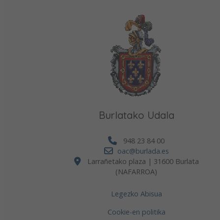
Burlatako Udala
948 23 84 00
oac@burlada.es
Larrañetako plaza | 31600 Burlata
(NAFARROA)
Legezko Abisua
Cookie-en politika