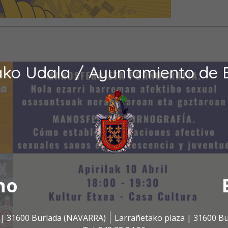
ako Udala / Ayuntamiento de 
no
s | 31600 Burlada (NAVARRA)
Larrañetako plaza | 31600 B