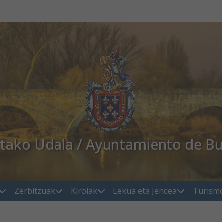
atako Udala / Ayuntamiento de Bu
Zerbitzuak
Kirolak
Lekua eta Jendea
Turism