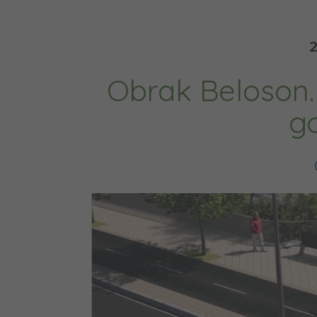
2
Obrak Beloson.
g