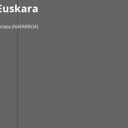
Euskara
urlata (NAFARROA)