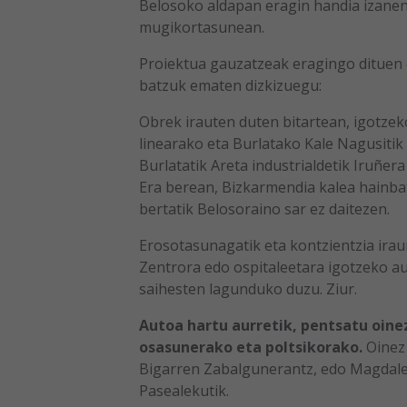
Belosoko aldapan eragin handia izanen 
mugikortasunean.
Proiektua gauzatzeak eragingo dituen
batzuk ematen dizkizuegu:
Obrek irauten duten bitartean, igotzeko
linearako eta Burlatako Kale Nagusitik 
Burlatatik Areta industrialdetik Iruñe
Era berean, Bizkarmendia kalea hainbat
bertatik Belosoraino sar ez daitezen.
Erosotasunagatik eta kontzientzia ira
Zentrora edo ospitaleetara igotzeko au
saihesten lagunduko duzu. Ziur.
Autoa hartu aurretik, pentsatu oinez
osasunerako eta poltsikorako.
Oinez 
Bigarren Zabalgunerantz, edo Magdalen
Pasealekutik.