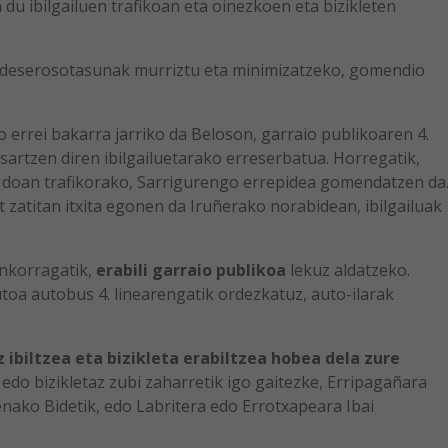
du ibilgailuen trafikoan eta oinezkoen eta bizikleten
 deserosotasunak murriztu eta minimizatzeko, gomendio
 errei bakarra jarriko da Beloson, garraio publikoaren 4.
sartzen diren ibilgailuetarako erreserbatua. Horregatik,
ra doan trafikorako, Sarrigurengo errepidea gomendatzen da
 zatitan itxita egonen da Iruñerako norabidean, ibilgailuak
unkorragatik,
erabili garraio publikoa
lekuz aldatzeko.
toa autobus 4. linearengatik ordezkatuz, auto-ilarak
 ibiltzea eta bizikleta erabiltzea hobea dela zure
edo bizikletaz zubi zaharretik igo gaitezke, Erripagañara
ako Bidetik, edo Labritera edo Errotxapeara Ibai