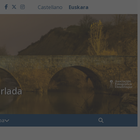
Castellano
Euskara
facebook
twitter
instagram
rlada
" . __( "Buscar", 
oa