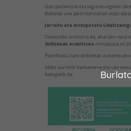
Izan pazientzia eta lagundu eginen dire
Baliteke une jakin batzuetan auto-ilara
Jarraitu eta errespetatu Udaltzaing
Gomendio orokorra da, ahal den neurria
ibilbideak erabiltzea
zirkulazioa ez p
Planifikatu zure ibilbideak autoentzako 
Aldez aurretik barkamena eta ulermena
Burlat
bategatik da.