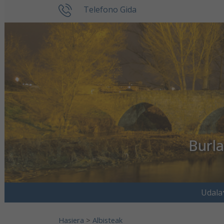
Ir al contenido
Telefono Gida
Burl
Search for:
Udala
Hasiera
>
Albisteak