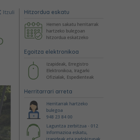
Hitzordua eskatu
Itzuli
Hemen sakatu herritarrak
hartzeko bulegoan
o
hitzordua eskatzeko
Egoitza elektronikoa
Izapideak, Erregistro
Elektronikoa, Iragarki
Ofizialak, Espedienteak
Herritarrari arreta
Herritarrak hartzeko
bulegoa
948 23 84 00
Laguntza zerbitzua - 012
Informazioa eskatu,
izapideak eta iradokizunak