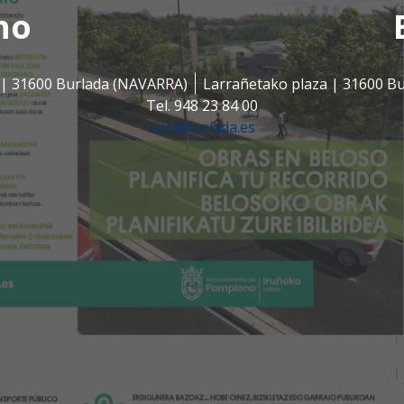
no
s | 31600 Burlada (NAVARRA)
Larrañetako plaza | 31600 B
Tel. 948 23 84 00
oac@burlada.es