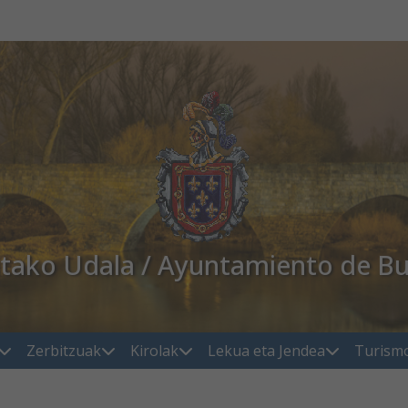
atako Udala / Ayuntamiento de Bu
Zerbitzuak
Kirolak
Lekua eta Jendea
Turism