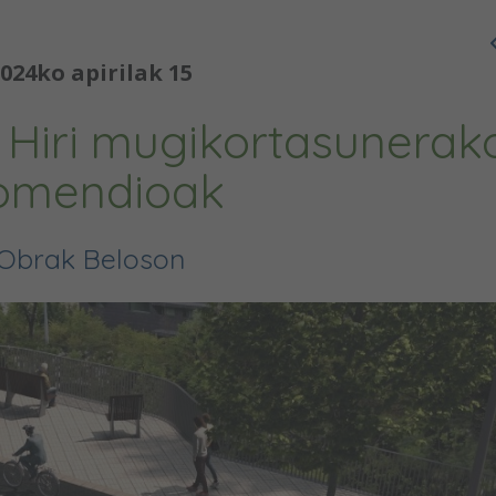
024ko apirilak 15
 Hiri mugikortasunerak
omendioak
Obrak Beloson