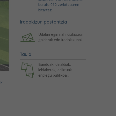
burutu 012 zerbitzuaren
bitartez
Iradokizun postontzia
Udalari egin nahi dizkiozun
galderak edo iradokizunak
Taula
Bandoak, deialdiak,
lehiaketak, ediktuak,
enplegu publikoa...
ak