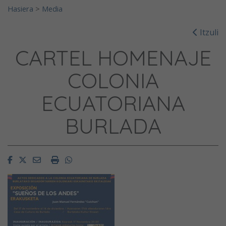
Hasiera
>
Media
Itzuli
CARTEL HOMENAJE
COLONIA
ECUATORIANA
BURLADA
Facebook
Twitter
Email
Imprimir
Whatsapp