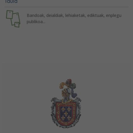
Taula
Bandoak, deialdiak, lehiaketak, ediktuak, enplegu
publikoa...