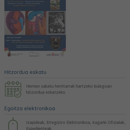
Hitzordua eskatu
Hemen sakatu herritarrak hartzeko bulegoan
hitzordua eskatzeko
Egoitza elektronikoa
Izapideak, Erregistro Elektronikoa, Iragarki Ofizialak,
Espedienteak