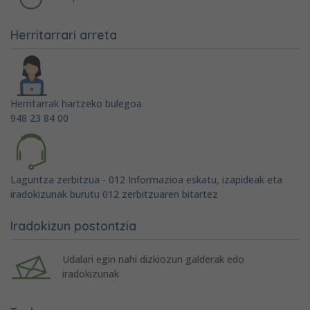
Herritarrari arreta
Herritarrak hartzeko bulegoa
948 23 84 00
Laguntza zerbitzua - 012 Informazioa eskatu, izapideak eta
iradokizunak burutu 012 zerbitzuaren bitartez
Iradokizun postontzia
Udalari egin nahi dizkiozun galderak edo
iradokizunak