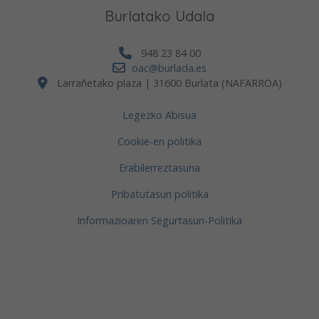
Burlatako Udala
948 23 84 00
oac@burlada.es
Larrañetako plaza | 31600 Burlata (NAFARROA)
Legezko Abisua
Cookie-en politika
Erabilerreztasuna
Pribatutasun politika
Informazioaren Segurtasun-Politika