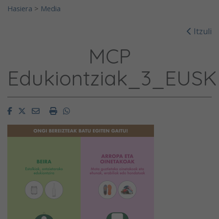
Hasiera
>
Media
Itzuli
MCP
Edukiontziak_3_EUSK
Facebook
Twitter
Email
Imprimir
Whatsapp