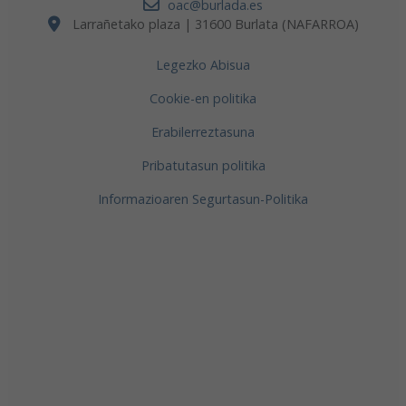
oac@burlada.es
Larrañetako plaza | 31600 Burlata (NAFARROA)
Legezko Abisua
Cookie-en politika
Erabilerreztasuna
Pribatutasun politika
Informazioaren Segurtasun-Politika