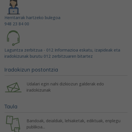
Herritarrak hartzeko bulegoa
948 23 84 00
Laguntza zerbitzua - 012 Informazioa eskatu, izapideak eta
iradokizunak burutu 012 zerbitzuaren bitartez
Iradokizun postontzia
Udalari egin nahi dizkiozun galderak edo
iradokizunak
Taula
Bandoak, deialdiak, lehiaketak, ediktuak, enplegu
publikoa...