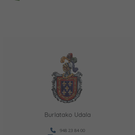
Burlatako Udala
948 23 84 00