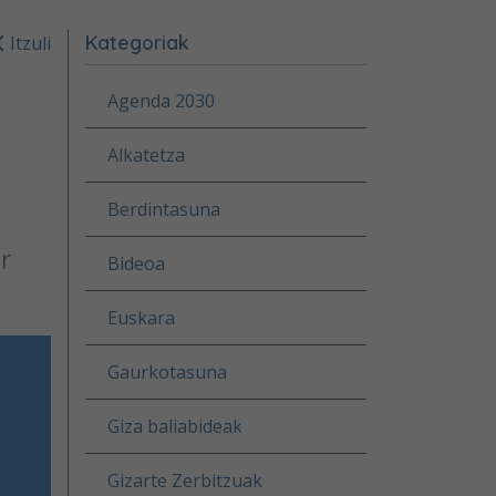
Kategoriak
Itzuli
Agenda 2030
Alkatetza
Berdintasuna
r
Bideoa
Euskara
Gaurkotasuna
Giza baliabideak
Gizarte Zerbitzuak