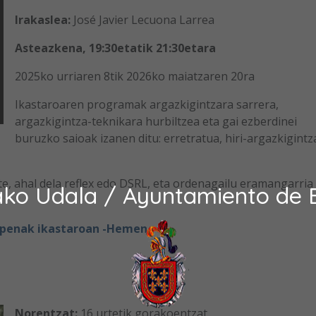
Irakaslea:
José Javier Lecuona Larrea
Asteazkena, 19:30etatik 21:30etara
2025ko urriaren 8tik 2026ko maiatzaren 20ra
Ikastaroaren programak argazkigintzara sarrera,
argazkigintza-teknikara hurbiltzea eta gai ezberdinei
buruzko saioak izanen ditu: erretratua, hiri-argazkigintz
e, ahal dela reflex edo DSRL, eta ordenagailu eramangarria
ako Udala / Ayuntamiento de 
apenak ikastaroan -Hemen
Norentzat:
16 urtetik gorakoentzat