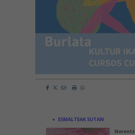
Facebook
Twitter
Email
Imprimir
Whatsapp
ESMALTEAK SUTAN
Norentz