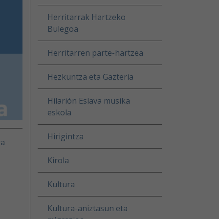
Herritarrak Hartzeko
Bulegoa
Herritarren parte-hartzea
Hezkuntza eta Gazteria
Hilarión Eslava musika
eskola
Hirigintza
ra
Kirola
Kultura
Kultura-aniztasun eta