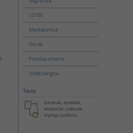
migrazioa
LGTBI
Merkataritza
Obrak
z.
Prentsa-oharra
Udaltzaingoa
Taula
Bandoak, deialdiak,
lehiaketak, ediktuak,
enplegu publikoa...