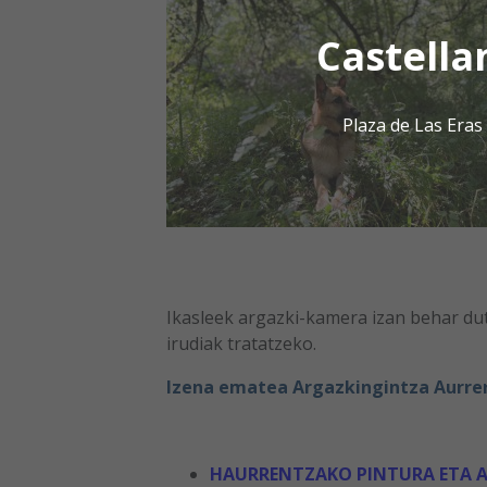
Castella
Plaza de Las Era
Ikasleek argazki-kamera izan behar dut
irudiak tratatzeko.
Izena ematea Argazkingintza Aurre
HAURRENTZAKO PINTURA ETA 