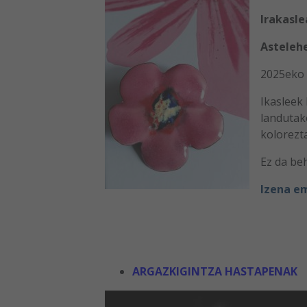
Irakasle
Astelehe
2025eko 
Ikasleek
landutak
kolorezt
Ez da be
Izena e
ARGAZKIGINTZA HASTAPENAK