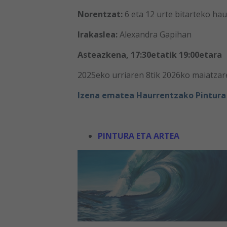
Norentzat:
6 eta 12 urte bitarteko ha
Irakaslea:
Alexandra Gapihan
Asteazkena, 17:30etatik 19:00etara
2025eko urriaren 8tik 2026ko maiatzar
Izena ematea Haurrentzako Pintura
PINTURA ETA ARTEA