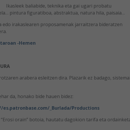
Ikasleek baliabide, teknika eta gai ugari probatu
ela… pintura figuratiboa, abstraktua, natura hila, paisaia…
a edo irakaslearen proposamenak jarraitzera bideratzen
era.
astaroan -Hemen
DURA
tzaren arabera esleitzen dira. Plazarik ez badago, sistema
har da, honako bide hauen bidez:
://es.patronbase.com/_Burlada/Productions
“Erosi orain” botoia, hautatu dagokion tarifa eta ordainket