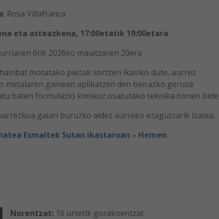
a
: Rosa Villafranca
na eta asteazkena, 17:00etatik 19:00etara
urriaren 6tik 2026ko maiatzaren 20era
 hainbat motatako piezak sortzen ikasiko dute, aurrez
o metalaren gainean aplikatzen den beirazko geruza
atu baten formulazio kimikoz osatutako teknika honen bide
harrezkoa gaiari buruzko aldez aurreko ezagutzarik izatea.
matea Esmaltek Sutan ikastaroan – Hemen
Norentzat:
16 urtetik gorakoentzat