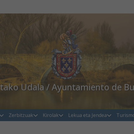
atako Udala / Ayuntamiento de Bu
Zerbitzuak
Kirolak
Lekua eta Jendea
Turism