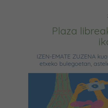
Plaza libre
i
IZEN-EMATE ZUZENA kuota
etxeko bulegoetan, astele