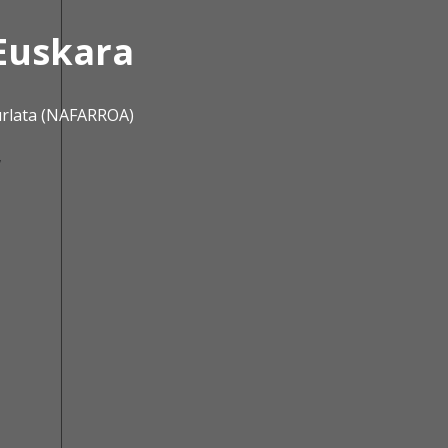
Euskara
urlata (NAFARROA)
,