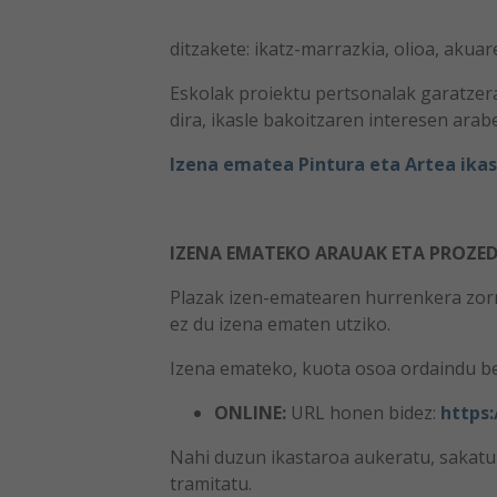
ditzakete: ikatz-marrazkia, olioa, akuar
Eskolak proiektu pertsonalak garatzer
dira, ikasle bakoitzaren interesen arab
Izena ematea Pintura eta Artea ik
IZENA EMATEKO ARAUAK ETA PROZE
Plazak izen-ematearen hurrenkera zorro
ez du izena ematen utziko.
Izena emateko, kuota osoa ordaindu be
ONLINE:
URL honen bidez:
https
Nahi duzun ikastaroa aukeratu, sakatu 
tramitatu.