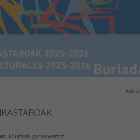
Kultu
IKASTAROAK
at:
16 urtetik gorakoentzat