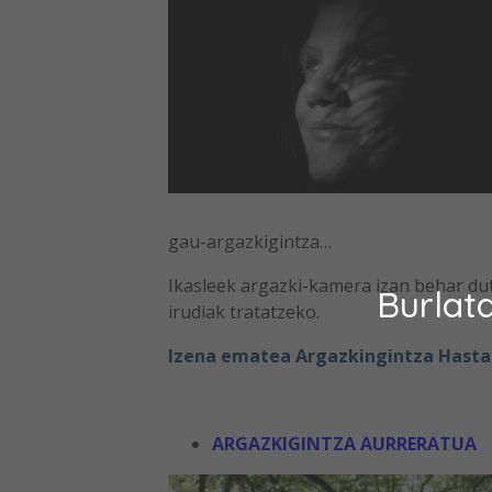
gau-argazkigintza…
Ikasleek argazki-kamera izan behar dut
Burlat
irudiak tratatzeko.
Izena ematea Argazkingintza Hast
ARGAZKIGINTZA AURRERATUA