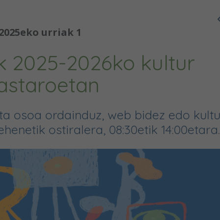
2025eko urriak 1
ak 2025-2026ko kultur
kastaroetan
 osoa ordainduz, web bidez edo kultu
henetik ostiralera, 08:30etik 14:00etara.