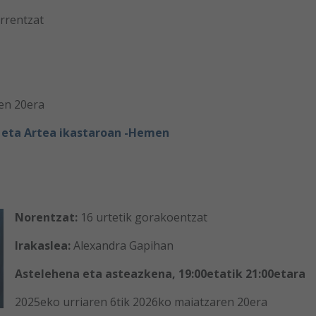
urrentzat
en 20era
 eta Artea ikastaroan -Hemen
Norentzat:
16 urtetik gorakoentzat
Irakaslea:
Alexandra Gapihan
Astelehena eta asteazkena, 19:00etatik 21:00etara
2025eko urriaren 6tik 2026ko maiatzaren 20era