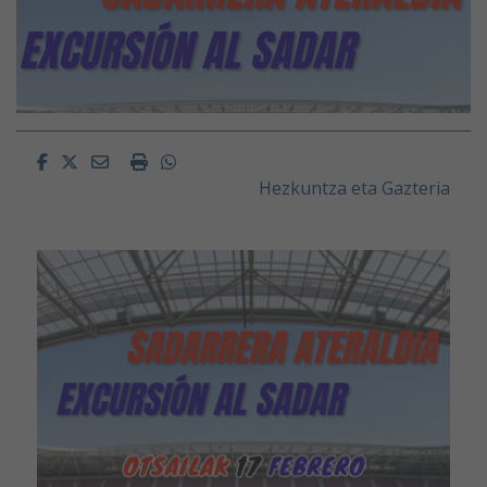
Facebook
Twitter
Email
Imprimir
Whatsapp
Hezkuntza eta Gazteria