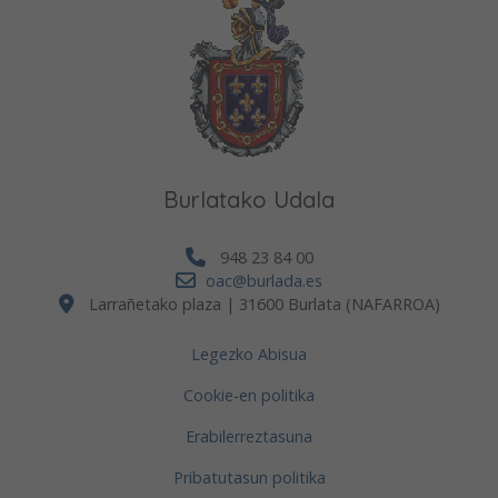
Burlatako Udala
948 23 84 00
oac@burlada.es
Larrañetako plaza | 31600 Burlata (NAFARROA)
Legezko Abisua
Cookie-en politika
Erabilerreztasuna
Pribatutasun politika