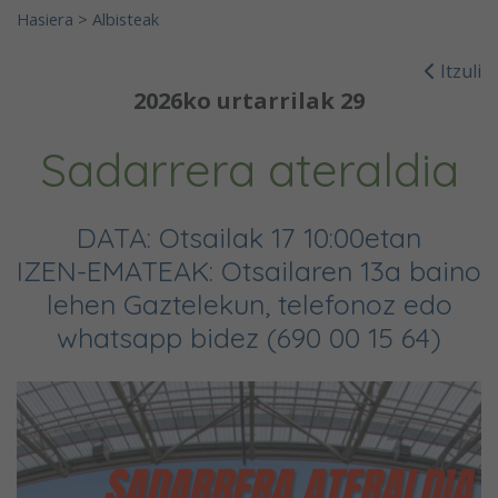
Hasiera
>
Albisteak
Itzuli
2026ko urtarrilak 29
Sadarrera ateraldia
DATA: Otsailak 17 10:00etan
IZEN-EMATEAK: Otsailaren 13a baino
lehen Gaztelekun, telefonoz edo
whatsapp bidez (690 00 15 64)