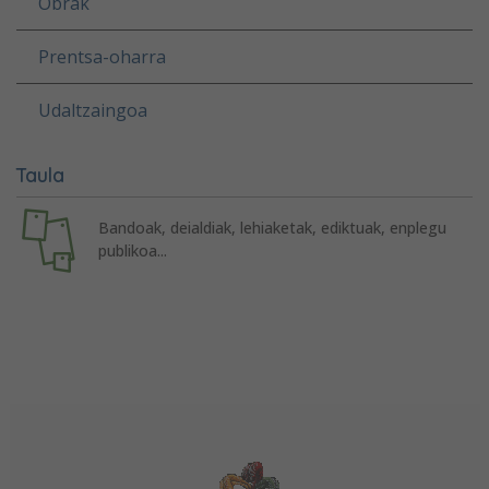
Obrak
Prentsa-oharra
Udaltzaingoa
Taula
Bandoak, deialdiak, lehiaketak, ediktuak, enplegu
publikoa...