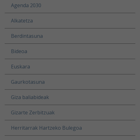
Agenda 2030
Alkatetza
Berdintasuna
Bideoa
Euskara
Gaurkotasuna
Giza baliabideak
Gizarte Zerbitzuak
Herritarrak Hartzeko Bulegoa