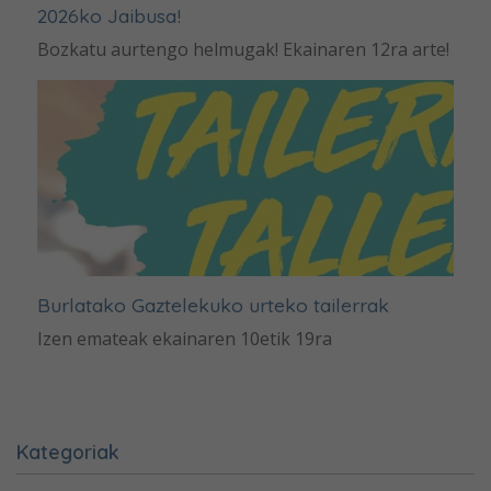
2026ko Jaibusa!
Bozkatu aurtengo helmugak! Ekainaren 12ra arte!
Burlatako Gaztelekuko urteko tailerrak
Izen emateak ekainaren 10etik 19ra
Kategoriak