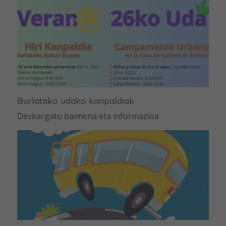
Burlatako udako kanpaldiak
Deskargatu baimena eta informazioa