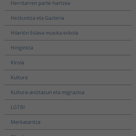
Herritarren parte-hartzea
Hezkuntza eta Gazteria
Hilarión Eslava musika eskola
Hirigintza
Kirola
Kultura
Kultura-aniztasun eta migrazioa
LGTBI
Merkataritza