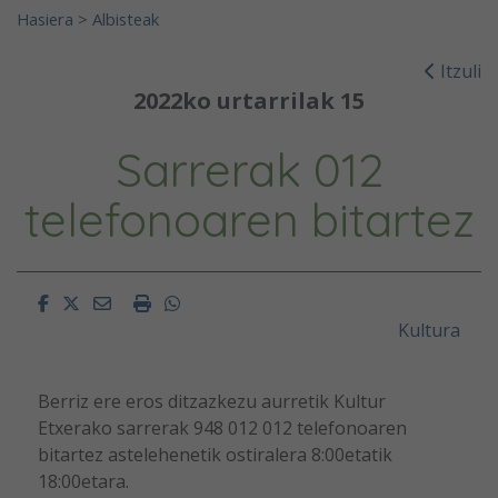
Hasiera
>
Albisteak
Itzuli
2022ko urtarrilak 15
Sarrerak 012
telefonoaren bitartez
Facebook
Twitter
Email
Imprimir
Whatsapp
Kultura
Berriz ere eros ditzazkezu aurretik Kultur
Etxerako sarrerak 948 012 012 telefonoaren
bitartez astelehenetik ostiralera 8:00etatik
18:00etara.