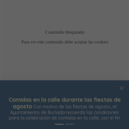
Usamos cookies para mejorar su experiencia de
 de
Bonificación de la Contribución Territori
navegación en nuestra web, para mostrarle contenidos
está abierto el plazo para solicitar la bonificació
el
Impuesto de Contribución Territorial para el pró
nes
personalizados y analizar el tráfico de nuestra web.
ejercicio. Las personas propietarias de su vivie
 fin
Aceptar todas
Rechazar todas
Configurar
habitual