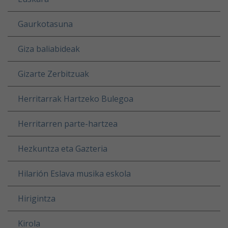
Gaurkotasuna
Giza baliabideak
Gizarte Zerbitzuak
Herritarrak Hartzeko Bulegoa
Herritarren parte-hartzea
Hezkuntza eta Gazteria
Hilarión Eslava musika eskola
Hirigintza
Kirola