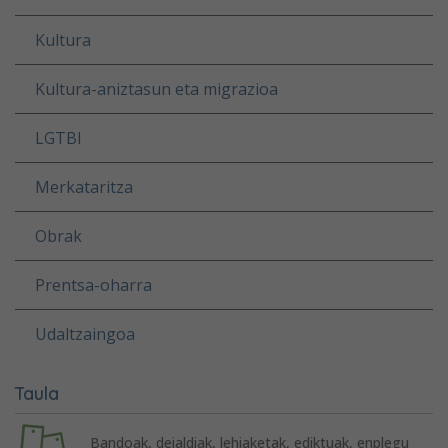
Kultura
Kultura-aniztasun eta migrazioa
LGTBI
Merkataritza
Obrak
Prentsa-oharra
Udaltzaingoa
Taula
Bandoak, deialdiak, lehiaketak, ediktuak, enplegu