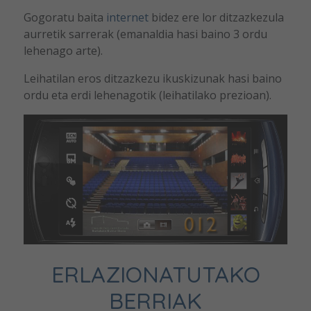
Gogoratu baita
internet
bidez ere lor ditzazkezula
aurretik sarrerak (emanaldia hasi baino 3 ordu
lehenago arte).
Leihatilan eros ditzazkezu ikuskizunak hasi baino
ordu eta erdi lehenagotik (leihatilako prezioan).
ERLAZIONATUTAKO
BERRIAK