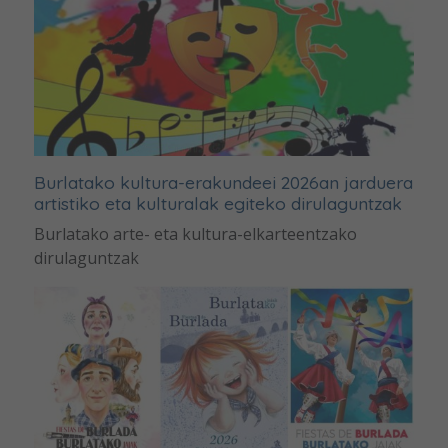
Burlatako kultura-erakundeei 2026an jarduera
artistiko eta kulturalak egiteko dirulaguntzak
Burlatako arte- eta kultura-elkarteentzako
dirulaguntzak