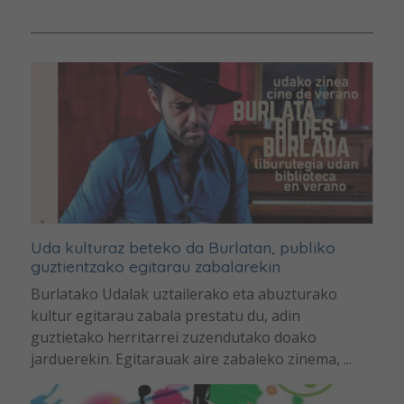
Uda kulturaz beteko da Burlatan, publiko
guztientzako egitarau zabalarekin
Burlatako Udalak uztailerako eta abuzturako
kultur egitarau zabala prestatu du, adin
guztietako herritarrei zuzendutako doako
jarduerekin. Egitarauak aire zabaleko zinema, ...