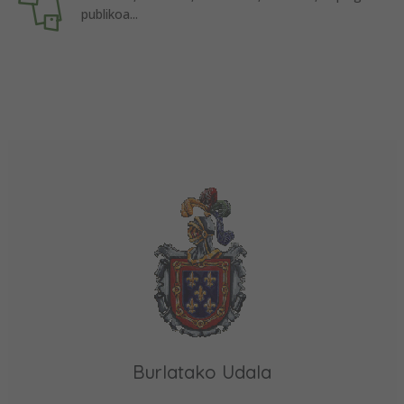
publikoa...
Burlatako Udala