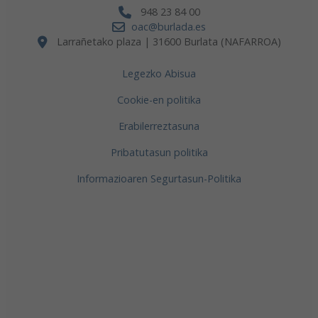
948 23 84 00
oac@burlada.es
Larrañetako plaza | 31600 Burlata (NAFARROA)
Legezko Abisua
Cookie-en politika
Erabilerreztasuna
Pribatutasun politika
Informazioaren Segurtasun-Politika