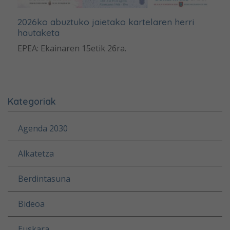
2026ko abuztuko jaietako kartelaren herri
hautaketa
EPEA: Ekainaren 15etik 26ra.
Kategoriak
Agenda 2030
Alkatetza
Berdintasuna
Bideoa
Euskara