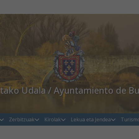
atako Udala / Ayuntamiento de Bu
Zerbitzuak
Kirolak
Lekua eta Jendea
Turism