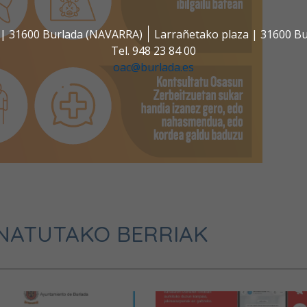
s | 31600 Burlada (NAVARRA)
Larrañetako plaza | 31600 B
Tel. 948 23 84 00
oac@burlada.es
NATUTAKO BERRIAK