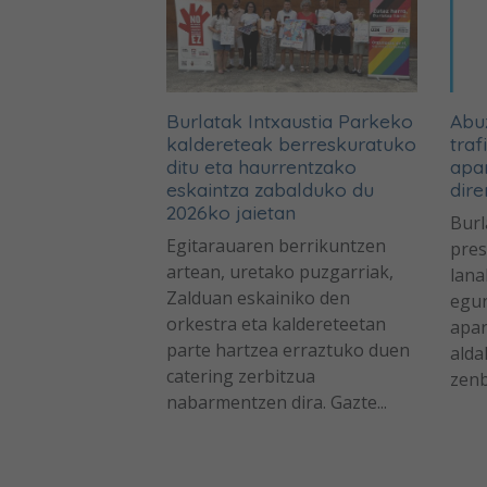
Burlatak Intxaustia Parkeko
Abuz
kaldereteak berreskuratuko
traf
ditu eta haurrentzako
apa
eskaintza zabalduko du
dire
2026ko jaietan
Burl
Egitarauaren berrikuntzen
pres
artean, uretako puzgarriak,
lana
Zalduan eskainiko den
egun
orkestra eta kaldereteetan
apar
parte hartzea erraztuko duen
alda
catering zerbitzua
zenb
nabarmentzen dira. Gazte...