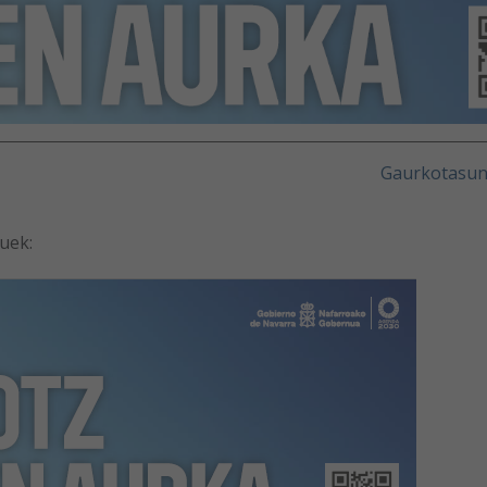
Gaurkotasu
uek: