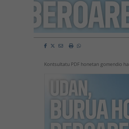
Facebook
Twitter
Email
Imprimir
Whatsapp
Kontsultatu PDF honetan gomendio ha