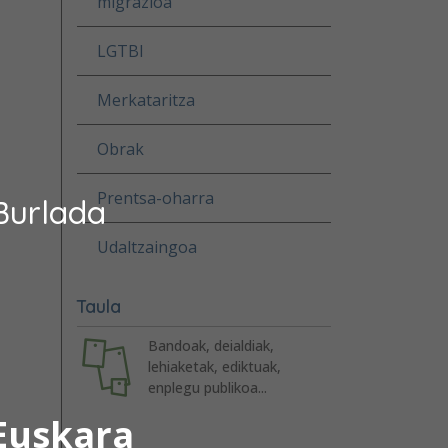
migrazioa
LGTBI
Merkataritza
Obrak
Prentsa-oharra
Burlada
Udaltzaingoa
Taula
Bandoak, deialdiak,
lehiaketak, ediktuak,
enplegu publikoa...
Euskara