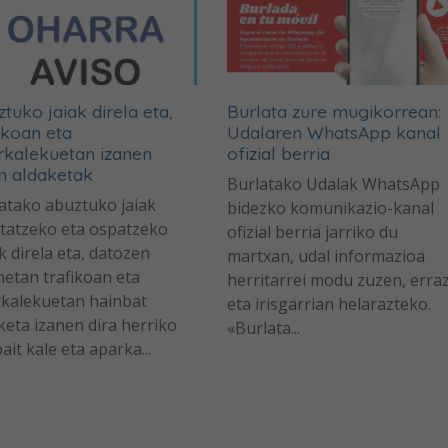
tuko jaiak direla eta,
Burlata zure mugikorrean:
ikoan eta
Udalaren WhatsApp kanal
rkalekuetan izanen
ofizial berria
n aldaketak
Burlatako Udalak WhatsApp
atako abuztuko jaiak
bidezko komunikazio-kanal
tatzeko eta ospatzeko
ofizial berria jarriko du
k direla eta, datozen
martxan, udal informazioa
etan trafikoan eta
herritarrei modu zuzen, erra
kalekuetan hainbat
eta irisgarrian helarazteko.
keta izanen dira herriko
«Burlata...
ait kale eta aparka...