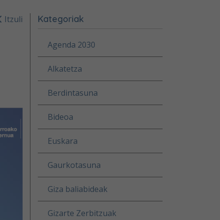
Kategoriak
Itzuli
Agenda 2030
Alkatetza
Berdintasuna
Bideoa
Euskara
Gaurkotasuna
Giza baliabideak
Gizarte Zerbitzuak