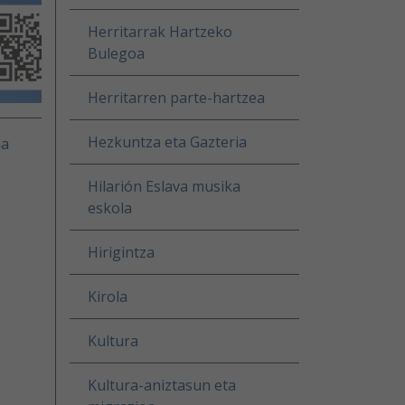
Herritarrak Hartzeko
Bulegoa
Herritarren parte-hartzea
Hezkuntza eta Gazteria
na
Hilarión Eslava musika
eskola
Hirigintza
Kirola
Kultura
Kultura-aniztasun eta