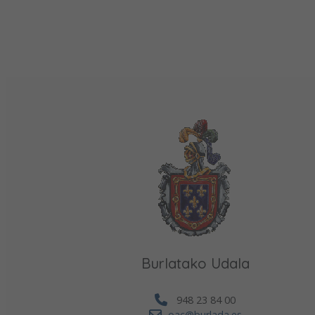
Burlatako Udala
948 23 84 00
oac@burlada.es