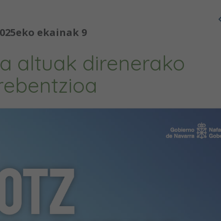
025eko ekainak 9
a altuak direnerako
rebentzioa