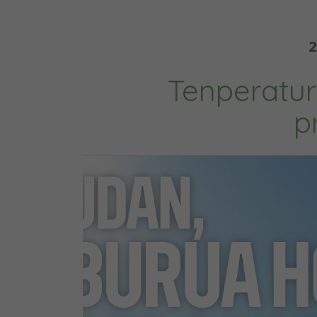
2
Tenperatur
p