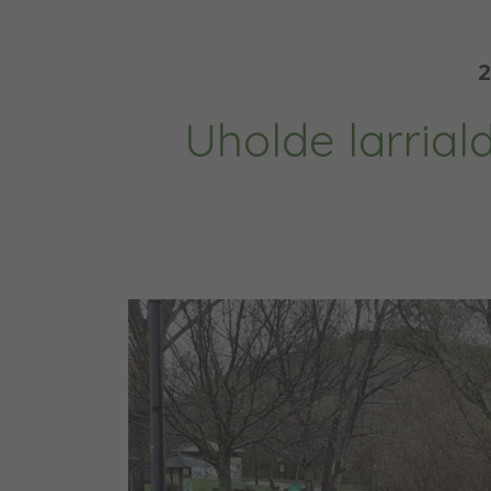
2
Uholde larriald