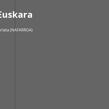
Euskara
urlata (NAFARROA)