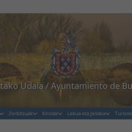
atako Udala / Ayuntamiento de Bu
Zerbitzuak
Kirolak
Lekua eta Jendea
Turism