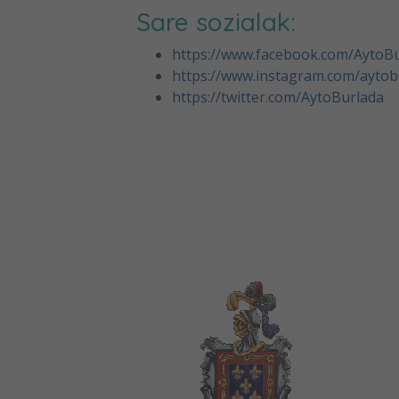
Sare sozialak:
https://www.facebook.com/AytoB
https://www.instagram.com/aytob
https://twitter.com/AytoBurlada