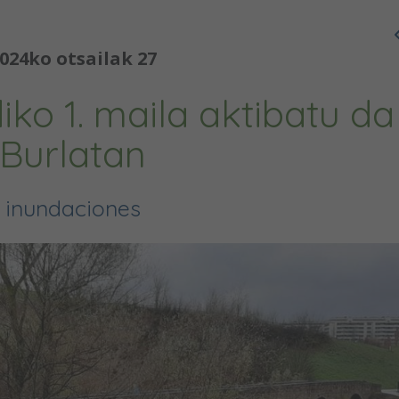
024ko otsailak 27
iko 1. maila aktibatu da
Burlatan
inundaciones