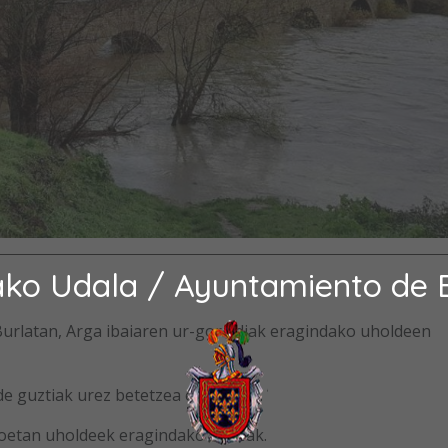
ako Udala / Ayuntamiento de 
 Burlatan, Arga ibaiaren ur-goraldiak eragindako uholdeen
de guztiak urez betetzea espero da.
zioetan uholdeek eragindako kalteak.