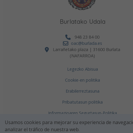
Burlatako Udala
948 23 84 00
oac@burlada.es
Larrañetako plaza | 31600 Burlata
(NAFARROA)
Legezko Abisua
Cookie-en politika
Erabilerreztasuna
Pribatutasun politika
Informazioaren Segurtasun-Politika
Usamos cookies para mejorar su experiencia de navegaci
analizar el tráfico de nuestra web.