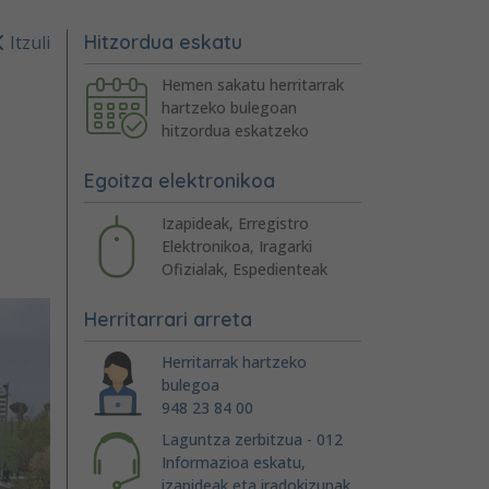
Hitzordua eskatu
Itzuli
Hemen sakatu herritarrak
hartzeko bulegoan
hitzordua eskatzeko
Egoitza elektronikoa
Izapideak, Erregistro
Elektronikoa, Iragarki
Ofizialak, Espedienteak
Herritarrari arreta
Herritarrak hartzeko
bulegoa
948 23 84 00
Laguntza zerbitzua - 012
Informazioa eskatu,
izapideak eta iradokizunak