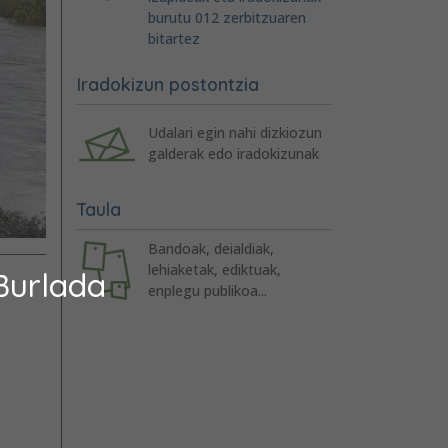
burutu 012 zerbitzuaren
bitartez
Iradokizun postontzia
Udalari egin nahi dizkiozun
galderak edo iradokizunak
Taula
Bandoak, deialdiak,
lehiaketak, ediktuak,
Burlada
enplegu publikoa...