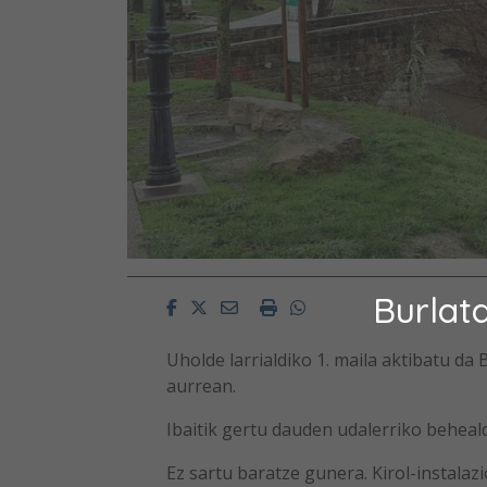
Burlat
Facebook
Twitter
Email
Imprimir
Whatsapp
Uholde larrialdiko 1. maila aktibatu da
aurrean.
Ibaitik gertu dauden udalerriko beheal
Ez sartu baratze gunera. Kirol-instala