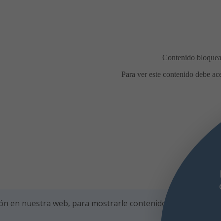
Comidas en la calle durante las
fiestas de agosto
Con motivo de las
fiestas de agosto, el Ayuntamiento de
Burlada recuerda las condiciones para la
celebración de comidas en la calle, con el
fin
ón en nuestra web, para mostrarle contenidos personalizad