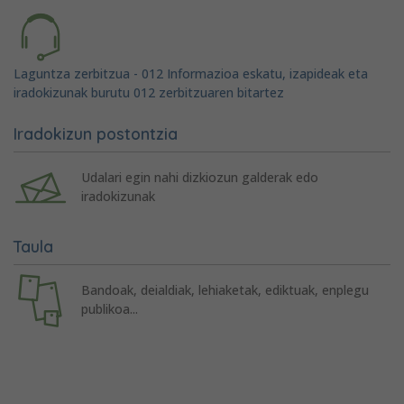
Laguntza zerbitzua - 012 Informazioa eskatu, izapideak eta
iradokizunak burutu 012 zerbitzuaren bitartez
Iradokizun postontzia
Udalari egin nahi dizkiozun galderak edo
iradokizunak
Taula
Bandoak, deialdiak, lehiaketak, ediktuak, enplegu
publikoa...