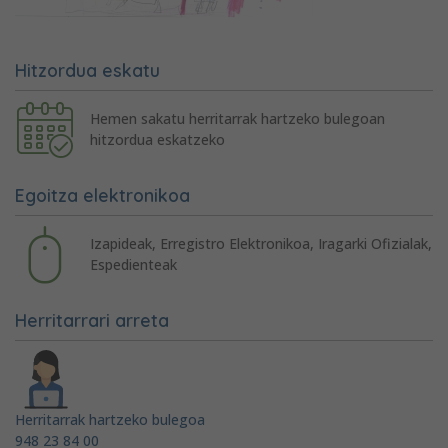
Hitzordua eskatu
Hemen sakatu herritarrak hartzeko bulegoan
hitzordua eskatzeko
Egoitza elektronikoa
Izapideak, Erregistro Elektronikoa, Iragarki Ofizialak,
Espedienteak
Herritarrari arreta
Herritarrak hartzeko bulegoa
948 23 84 00