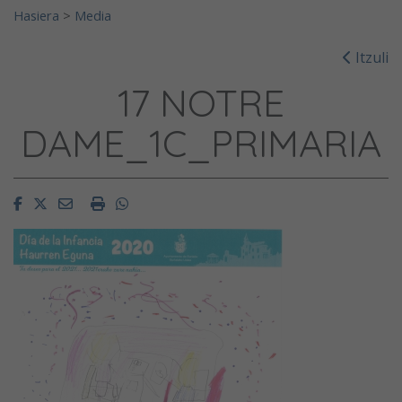
Hasiera
>
Media
Itzuli
17 NOTRE
DAME_1C_PRIMARIA
Facebook
Twitter
Email
Imprimir
Whatsapp