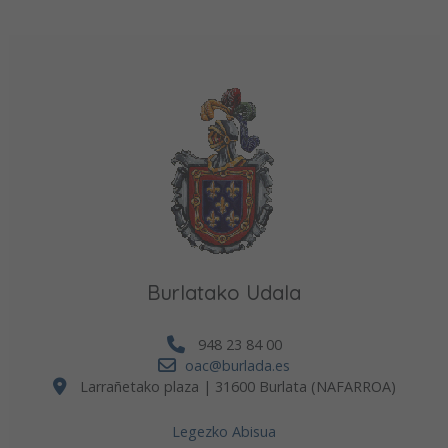
Burlatako Udala
948 23 84 00
oac@burlada.es
Larrañetako plaza | 31600 Burlata (NAFARROA)
Legezko Abisua